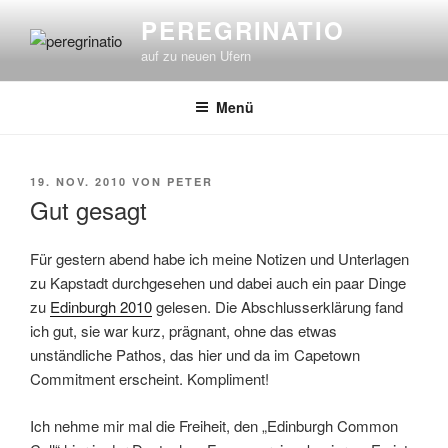
Zum
PEREGRINATIO
Inhalt
auf zu neuen Ufern
springen
Menü
VERÖFFENTLICHT
19. NOV. 2010
VON
PETER
AM
Gut gesagt
Für gestern abend habe ich meine Notizen und Unterlagen
zu Kapstadt durchgesehen und dabei auch ein paar Dinge
zu
Edinburgh 2010
gelesen. Die Abschlusserklärung fand
ich gut, sie war kurz, prägnant, ohne das etwas
unständliche Pathos, das hier und da im Capetown
Commitment erscheint. Kompliment!
Ich nehme mir mal die Freiheit, den „Edinburgh Common