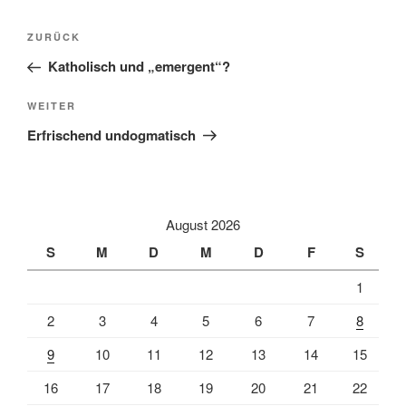
Beitragsnavigation
Vorheriger
ZURÜCK
Beitrag
Katholisch und „emergent“?
Nächster
WEITER
Beitrag
Erfrischend undogmatisch
August 2026
S
M
D
M
D
F
S
1
2
3
4
5
6
7
8
9
10
11
12
13
14
15
16
17
18
19
20
21
22