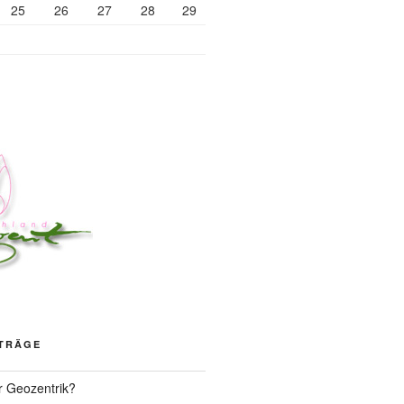
25
26
27
28
29
ITRÄGE
r Geozentrik?