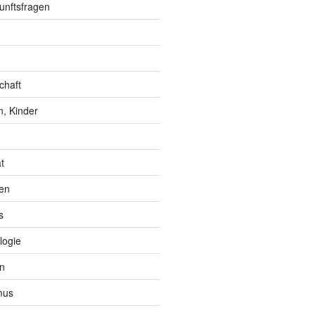
unftsfragen
chaft
, Kinder
t
en
s
logie
n
mus