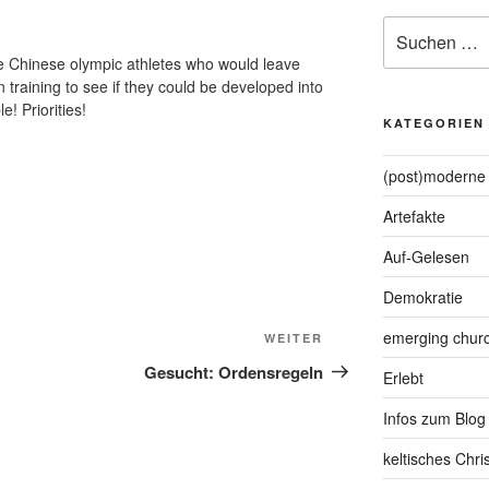
Suche
nach:
ive Chinese olympic athletes who would leave
n training to see if they could be developed into
! Priorities!
KATEGORIEN
(post)moderne 
Artefakte
Auf-Gelesen
Demokratie
emerging chur
Nächster
WEITER
Beitrag
Gesucht: Ordensregeln
Erlebt
Infos zum Blog
keltisches Chr