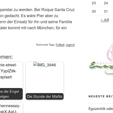
23
24
uperstar zu werden. Bei Roque Santa Cruz
30
31
n gedacht. Es wäre Pier aber zu
« Juli
enn der Einsatz für ihn und seine Familie
 Vater kommt mit nach München, für ein
Technorati Tags:
Fußball
,
Jugend
emen:
s die Engel
zeigen
Die Stunde der Misfits
NEUESTE BE
Egozentrik ode