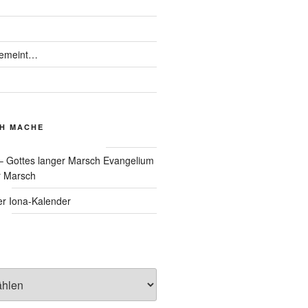
gemeint…
CH MACHE
Evangelium
r Marsch
Iona-Kalender