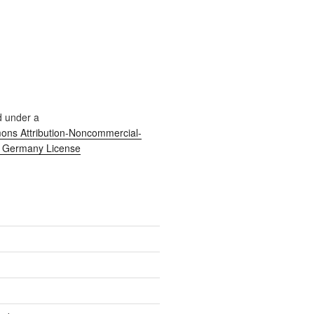
d under a
ns Attribution-Noncommercial-
0 Germany License