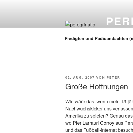
Zum
Inhalt
PER
springen
auf zu neuen
Predigten und Radioandachten (
VERÖFFENTLICHT
02. AUG. 2007
VON
PETER
AM
Große Hoffnungen
Wie wäre das, wenn mein 13-jäh
Nachwuchskicker uns verlassen 
Amerika zu spielen? Genau das
wo
Pier Larrauri Corroy
aus Peru
und das Fußball-Internat besuch