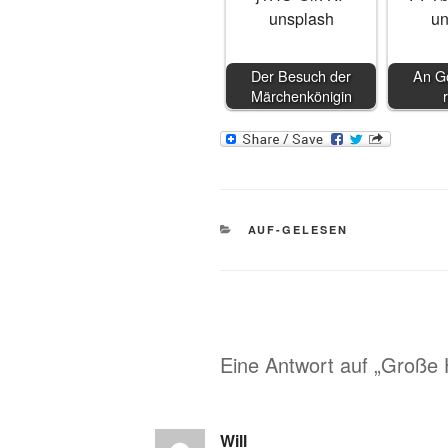
Der Besuch der
An Go
Märchenkönigin
KATEGORIEN
AUF-GELESEN
Eine Antwort auf „Große
Will