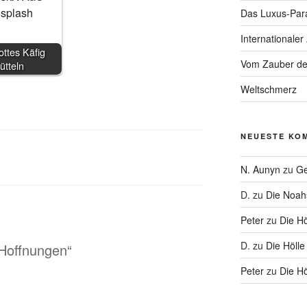
Das Luxus-Par
Internationaler
ttes Käfig
Vom Zauber de
rütteln
Weltschmerz
NEUESTE KO
N. Aunyn
zu
Ge
D.
zu
Die Noa
Peter
zu
Die Hö
D.
zu
Die Hölle
 Hoffnungen“
Peter
zu
Die Hö