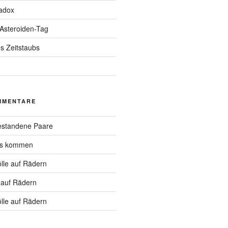
adox
 Asteroiden-Tag
s Zeitstaubs
MMENTARE
standene Paare
hs kommen
lle auf Rädern
 auf Rädern
lle auf Rädern