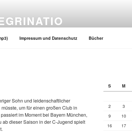
EGRINATIO
 Ufern
mp3)
Impressum und Datenschutz
Bücher
S
M
riger Sohn und leidenschaftlicher
2
3
müsste, um für einen großen Club in
 passiert im Moment bei Bayern München,
9
10
 ab dieser Saison in der C-Jugend spielt
16
17
t.