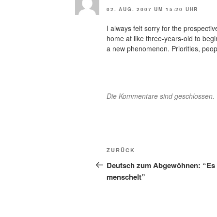
02. AUG. 2007 UM 15:20 UHR
I always felt sorry for the prospect
home at like three-years-old to begi
a new phenomenon. Priorities, people
Die Kommentare sind geschlossen.
Beitragsnavigation
Vorheriger
ZURÜCK
Beitrag
Deutsch zum Abgewöhnen: “Es
menschelt”