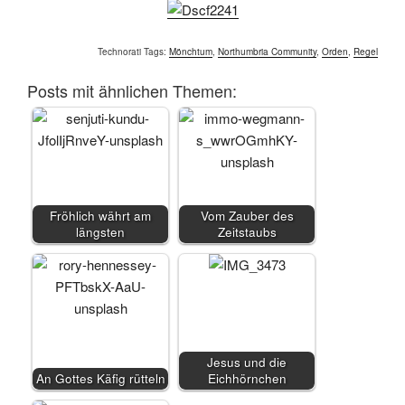
Technorati Tags:
Mönchtum
,
Northumbria Community
,
Orden
,
Regel
Posts mit ähnlichen Themen:
Fröhlich währt am
Vom Zauber des
längsten
Zeitstaubs
Jesus und die
An Gottes Käfig rütteln
Eichhörnchen