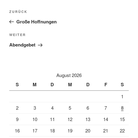
Beitragsnavigation
Vorheriger
ZURÜCK
Beitrag
Große Hoffnungen
Nächster
WEITER
Beitrag
Abendgebet
August 2026
S
M
D
M
D
F
S
1
2
3
4
5
6
7
8
9
10
11
12
13
14
15
16
17
18
19
20
21
22