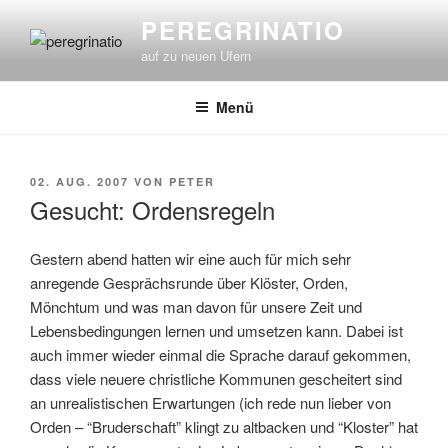
Zum
PEREGRINATIO
Inhalt
auf zu neuen Ufern
springen
Menü
VERÖFFENTLICHT
02. AUG. 2007
VON
PETER
AM
Gesucht: Ordensregeln
Gestern abend hatten wir eine auch für mich sehr
anregende Gesprächsrunde über Klöster, Orden,
Mönchtum und was man davon für unsere Zeit und
Lebensbedingungen lernen und umsetzen kann. Dabei ist
auch immer wieder einmal die Sprache darauf gekommen,
dass viele neuere christliche Kommunen gescheitert sind
an unrealistischen Erwartungen (ich rede nun lieber von
Orden – “Bruderschaft” klingt zu altbacken und “Kloster” hat