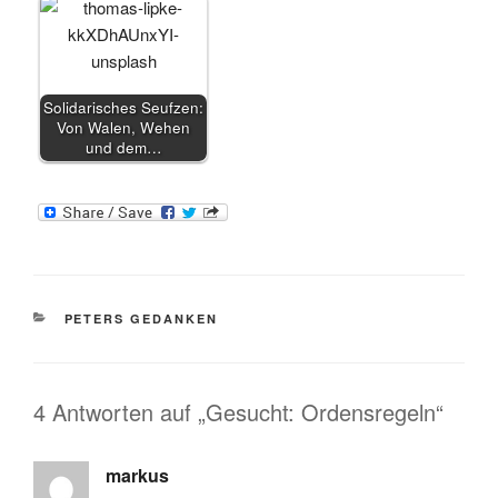
Solidarisches Seufzen:
Von Walen, Wehen
und dem…
KATEGORIEN
PETERS GEDANKEN
4 Antworten auf „Gesucht: Ordensregeln“
markus