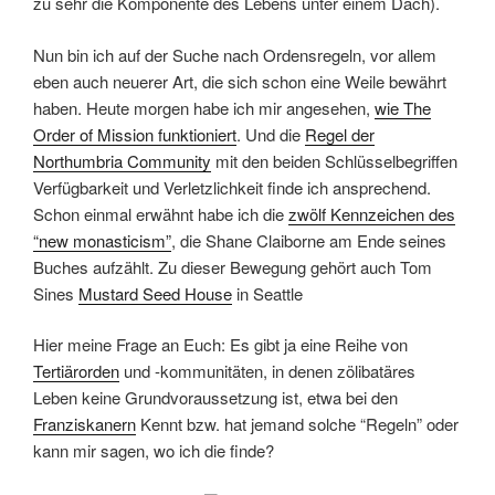
zu sehr die Komponente des Lebens unter einem Dach).
Nun bin ich auf der Suche nach Ordensregeln, vor allem
eben auch neuerer Art, die sich schon eine Weile bewährt
haben. Heute morgen habe ich mir angesehen,
wie The
Order of Mission funktioniert
. Und die
Regel der
Northumbria Community
mit den beiden Schlüsselbegriffen
Verfügbarkeit und Verletzlichkeit finde ich ansprechend.
Schon einmal erwähnt habe ich die
zwölf Kennzeichen des
“new monasticism”
, die Shane Claiborne am Ende seines
Buches aufzählt. Zu dieser Bewegung gehört auch Tom
Sines
Mustard Seed House
in Seattle
Hier meine Frage an Euch: Es gibt ja eine Reihe von
Tertiärorden
und -kommunitäten, in denen zölibatäres
Leben keine Grundvoraussetzung ist, etwa bei den
Franziskanern
Kennt bzw. hat jemand solche “Regeln” oder
kann mir sagen, wo ich die finde?