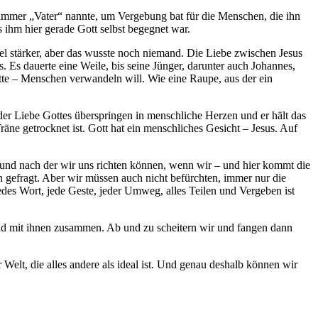
r immer „Vater“ nannte, um Vergebung bat für die Menschen, die ihn
s ihm hier gerade Gott selbst begegnet war.
viel stärker, aber das wusste noch niemand. Die Liebe zwischen Jesus
. Es dauerte eine Weile, bis seine Jünger, darunter auch Johannes,
tte – Menschen verwandeln will. Wie eine Raupe, aus der ein
der Liebe Gottes überspringen in menschliche Herzen und er hält das
räne getrocknet ist. Gott hat ein menschliches Gesicht – Jesus. Auf
en und nach der wir uns richten können, wenn wir – und hier kommt die
on gefragt. Aber wir müssen auch nicht befürchten, immer nur die
es Wort, jede Geste, jeder Umweg, alles Teilen und Vergeben ist
 und mit ihnen zusammen. Ab und zu scheitern wir und fangen dann
r Welt, die alles andere als ideal ist. Und genau deshalb können wir