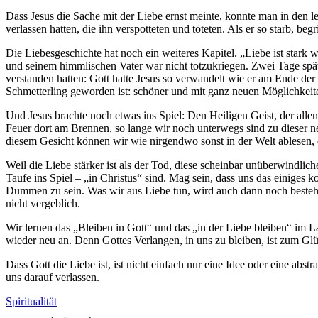
Dass Jesus die Sache mit der Liebe ernst meinte, konnte man in den 
verlassen hatten, die ihn verspotteten und töteten. Als er so starb, 
Die Liebesgeschichte hat noch ein weiteres Kapitel. „Liebe ist stark 
und seinem himmlischen Vater war nicht totzukriegen. Zwei Tage späte
verstanden hatten: Gott hatte Jesus so verwandelt wie er am Ende de
Schmetterling geworden ist: schöner und mit ganz neuen Möglichkeit
Und Jesus brachte noch etwas ins Spiel: Den Heiligen Geist, der alle
Feuer dort am Brennen, so lange wir noch unterwegs sind zu dieser neu
diesem Gesicht können wir wie nirgendwo sonst in der Welt ablesen, d
Weil die Liebe stärker ist als der Tod, diese scheinbar unüberwindlic
Taufe ins Spiel – „in Christus“ sind. Mag sein, dass uns das einiges
Dummen zu sein. Was wir aus Liebe tun, wird auch dann noch bestehe
nicht vergeblich.
Wir lernen das „Bleiben in Gott“ und das „in der Liebe bleiben“ im 
wieder neu an. Denn Gottes Verlangen, in uns zu bleiben, ist zum Glü
Dass Gott die Liebe ist, ist nicht einfach nur eine Idee oder eine abs
uns darauf verlassen.
Spiritualität