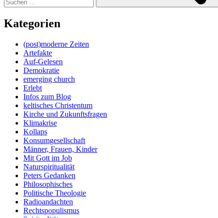
Kategorien
(post)moderne Zeiten
Artefakte
Auf-Gelesen
Demokratie
emerging church
Erlebt
Infos zum Blog
keltisches Christentum
Kirche und Zukunftsfragen
Klimakrise
Kollaps
Konsumgesellschaft
Männer, Frauen, Kinder
Mit Gott im Job
Naturspiritualität
Peters Gedanken
Philosophisches
Politische Theologie
Radioandachten
Rechtspopulismus