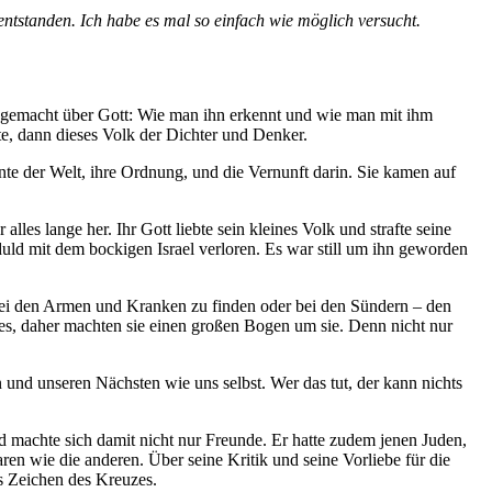
entstanden. Ich habe es mal so einfach wie möglich versucht.
en gemacht über Gott: Wie man ihn erkennt und wie man mit ihm
, dann dieses Volk der Dichter und Denker.
nte der Welt, ihre Ordnung, und die Vernunft darin. Sie kamen auf
les lange her. Ihr Gott liebte sein kleines Volk und strafte seine
uld mit dem bockigen Israel verloren. Es war still um ihn geworden
bei den Armen und Kranken zu finden oder bei den Sündern – den
ttes, daher machten sie einen großen Bogen um sie. Denn nicht nur
und unseren Nächsten wie uns selbst. Wer das tut, der kann nichts
nd machte sich damit nicht nur Freunde. Er hatte zudem jenen Juden,
en wie die anderen. Über seine Kritik und seine Vorliebe für die
as Zeichen des Kreuzes.