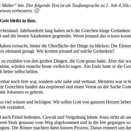
 Müller“ bin. Der folgende Text ist als Taufansprache zu 1. Joh 4,16b 
 etwas verbessern. 🙂
 Gott bleibt in ihm.
Griechenland. Jahrhunderte lang haben sich die Griechen kluge Gedank
ut und die besten Akademien gegründet. Wenn jemand das wissen konnte
haben versucht, hinter die Oberfläche der Dinge zu blicken: Die Eleme
at es niemand gesagt. Wie kommt jemand auf solche Gedanken?
u erzählen von den großen Dingen, die Gott getan hatte. Aber das war al
abiat, würden manche heute vielleicht sagen. Am Ende hatte er die Ged
lieber selbst helfen.
bar noch fern war, sondern sehr nahe und vertraut. Meistens war er 
n. Die Gerechten fanden das empörend und einen Verrat an der Sache Go
te Johannes es gelernt.
so viel wissen und befolgen: Wir sollen Gott von ganzem Herzen lieben 
Welt verändert.
i auch Feind bedeuten. Gewalt und Vergeltung lehnte Jesus strikt ab u
n ihrem Stolz genauso vom Weg abgekommen und in die Irre gegangen war
nklagten. Die Römer machten dann kurzen Prozess. Daran erinnert uns d