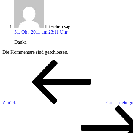
Lieschen
sagt:
31. Okt. 2011 um 23:11 Uhr
Danke
Die Kommentare sind geschlossen.
Beitragsnavigation
Vorheriger
Beitrag
Zurück
Gott – dein g
Nächster
Beitrag