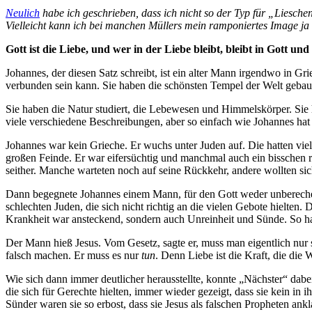
Neulich
habe ich geschrieben, dass ich nicht so der Typ für „Lieschen
Vielleicht kann ich bei manchen Müllers mein ramponiertes Image ja
Gott ist die Liebe, und wer in der Liebe bleibt, bleibt in Gott und
Johannes, der diesen Satz schreibt, ist ein alter Mann irgendwo in 
verbunden sein kann. Sie haben die schönsten Tempel der Welt geba
Sie haben die Natur studiert, die Lebewesen und Himmelskörper. Sie 
viele verschiedene Beschreibungen, aber so einfach wie Johannes h
Johannes war kein Grieche. Er wuchs unter Juden auf. Die hatten viel z
großen Feinde. Er war eifersüchtig und manchmal auch ein bisschen r
seither. Manche warteten noch auf seine Rückkehr, andere wollten sich 
Dann begegnete Johannes einem Mann, für den Gott weder unberechen
schlechten Juden, die sich nicht richtig an die vielen Gebote hielte
Krankheit war ansteckend, sondern auch Unreinheit und Sünde. So hat
Der Mann hieß Jesus. Vom Gesetz, sagte er, muss man eigentlich nur 
falsch machen. Er muss es nur
tun
. Denn Liebe ist die Kraft, die die 
Wie sich dann immer deutlicher herausstellte, konnte „Nächster“ dabe
die sich für Gerechte hielten, immer wieder gezeigt, dass sie kein i
Sünder waren sie so erbost, dass sie Jesus als falschen Propheten a