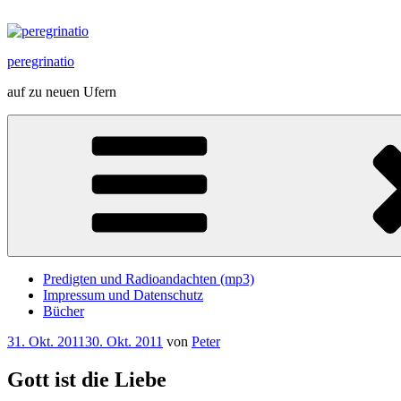
Zum
Inhalt
springen
peregrinatio
auf zu neuen Ufern
Predigten und Radioandachten (mp3)
Impressum und Datenschutz
Bücher
Veröffentlicht
31. Okt. 2011
30. Okt. 2011
von
Peter
am
Gott ist die Liebe