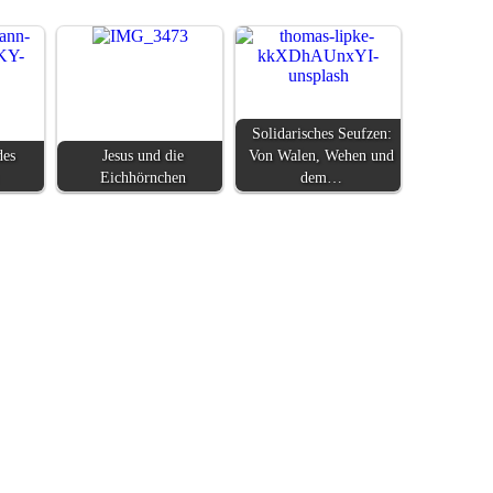
Solidarisches Seufzen:
des
Jesus und die
Von Walen, Wehen und
Eichhörnchen
dem…