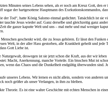
letzten Minuten seines Lebens sehen, als er noch am Kreuz Gott, den e
begriff sogar der hartgesottene Hauptmann des Exekutionskommandos, das
wie der Tod“, hatte König Salomo einmal gedichtet. Tatsächlich ist sie 
r tauchte Jesus wieder auf. Ganz derselbe und gleichzeitig ganz anders
r Zeit die ganze kaputte Welt und uns – mal mehr und mal weniger kapu
en.
n Menschen geschenkt wird, die zu Jesus gehören. Er lässt den Funken 
en Welt, in der aller Hass gestorben, alle Krankheit geheilt und jede T
ass Gott Liebe ist.
he Naturgewalt, deswegen ist sie jetzt schon die Kraft, aus der wir leb
 kostet: Macht, Anerkennung, manche Vorteile. Ein bisschen Mut ist sch
n, wenn das Chaos und die Dunkelheit endgültig überwunden sind. Jed
Laufe unseres Lebens. Wir lernen es nicht allein, sondern von anderen
ck noch größer als unser Verlangen, in ihm zu bleiben.
trakte Theorie. Es ist eine wahre Geschichte mit echten Menschen in eine