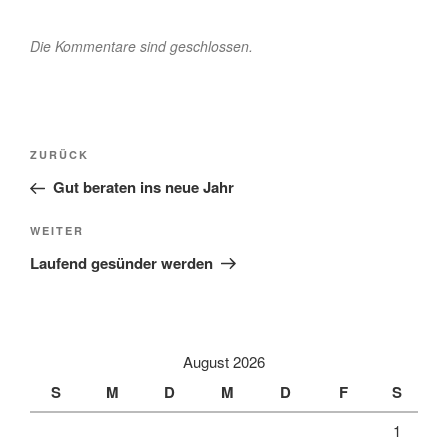
Die Kommentare sind geschlossen.
Beitragsnavigation
Vorheriger
ZURÜCK
Beitrag
Gut beraten ins neue Jahr
Nächster
WEITER
Beitrag
Laufend gesünder werden
August 2026
S
M
D
M
D
F
S
1