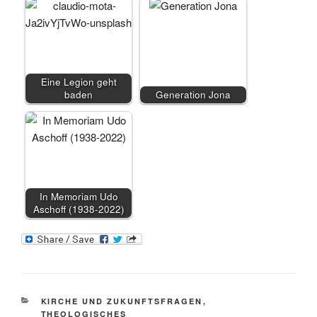
Eine Legion geht
baden
Generation Jona
In Memoriam Udo
Aschoff (1938-2022)
KATEGORIEN
KIRCHE UND ZUKUNFTSFRAGEN
,
THEOLOGISCHES