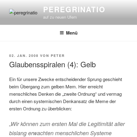
Zum
PEREGRINATIO
Inhalt
auf zu neuen Ufern
springen
Menü
VERÖFFENTLICHT
02. JAN. 2008
VON
PETER
AM
Glaubensspiralen (4): Gelb
Ein für unsere Zwecke entscheidender Sprung geschieht
beim Übergang zum gelben Mem. Hier erreicht
menschliches Denken die „zweite Ordnung“ und vermag
durch einen systemischen Denkansatz die Meme der
ersten Ordnung zu überblicken:
„Wir können zum ersten Mal die Legitimität aller
bislang erwachten menschlichen Systeme