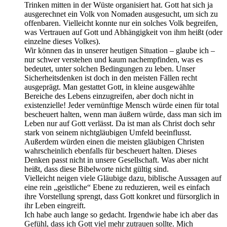
Trinken mitten in der Wüste organisiert hat. Gott hat sich ja
ausgerechnet ein Volk von Nomaden ausgesucht, um sich zu
offenbaren. Vielleicht konnte nur ein solches Volk begreifen,
was Vertrauen auf Gott und Abhängigkeit von ihm heißt (oder
einzelne dieses Volkes).
Wir können das in unserer heutigen Situation – glaube ich –
nur schwer verstehen und kaum nachempfinden, was es
bedeutet, unter solchen Bedingungen zu leben. Unser
Sicherheitsdenken ist doch in den meisten Fällen recht
ausgeprägt. Man gestattet Gott, in kleine ausgewählte
Bereiche des Lebens einzugreifen, aber doch nicht in
existenzielle! Jeder vernünftige Mensch würde einen für total
bescheuert halten, wenn man äußern würde, dass man sich im
Leben nur auf Gott verlässt. Da ist man als Christ doch sehr
stark von seinem nichtgläubigen Umfeld beeinflusst.
Außerdem würden einen die meisten gläubigen Christen
wahrscheinlich ebenfalls für bescheuert halten. Dieses
Denken passt nicht in unsere Gesellschaft. Was aber nicht
heißt, dass diese Bibelworte nicht gültig sind.
Vielleicht neigen viele Gläubige dazu, biblische Aussagen auf
eine rein „geistliche“ Ebene zu reduzieren, weil es einfach
ihre Vorstellung sprengt, dass Gott konkret und fürsorglich in
ihr Leben eingreift.
Ich habe auch lange so gedacht. Irgendwie habe ich aber das
Gefühl, dass ich Gott viel mehr zutrauen sollte. Mich