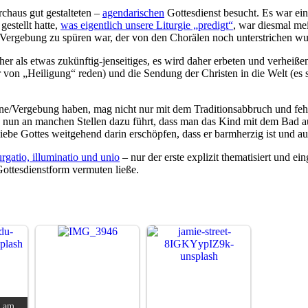
chaus gut gestalteten –
agendarischen
Gottesdienst besucht. Es war e
estellt hatte,
was eigentlich unsere Liturgie „predigt“
, war diesmal mei
d Vergebung zu spüren war, der von den Chorälen noch unterstrichen wu
r als etwas zukünftig-jenseitiges, es wird daher erbeten und verheißen,
von „Heiligung“ reden) und die Sendung der Christen in die Welt (es s
e/Vergebung haben, mag nicht nur mit dem Traditionsabbruch und feh
ie nun an manchen Stellen dazu führt, dass man das Kind mit dem Bad 
ebe Gottes weitgehend darin erschöpfen, dass er barmherzig ist und auf
rgatio, illuminatio und unio
– nur der erste explizit thematisiert und e
ottesdienstform vermuten ließe.
t am