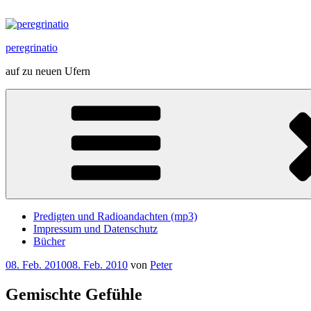
Zum
Inhalt
springen
peregrinatio
auf zu neuen Ufern
Predigten und Radioandachten (mp3)
Impressum und Datenschutz
Bücher
Veröffentlicht
08. Feb. 2010
08. Feb. 2010
von
Peter
am
Gemischte Gefühle