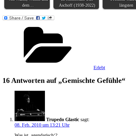
dem…
Aschoff (1938-2022)
längsten
Kategorien
Erlebt
16 Antworten auf „Gemischte Gefühle“
Trupedo Glastic
sagt:
08. Feb. 2010 um 13:21 Uhr
Was ist ‚agendarisch‘?