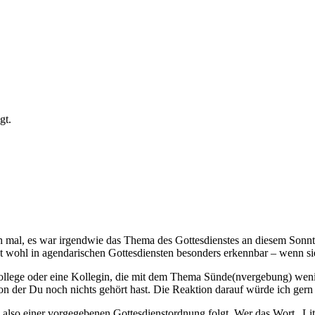
gt.
 mal, es war irgendwie das Thema des Gottesdienstes an diesem Sonn
t wohl in agendarischen Gottesdiensten besonders erkennbar – wenn si
 Kollege oder eine Kollegin, die mit dem Thema Sünde(nvergebung) wen
on der Du noch nichts gehört hast. Die Reaktion darauf würde ich gern 
also einer vorgegebenen Gottesdienstordnung folgt. Wer das Wort „Litur