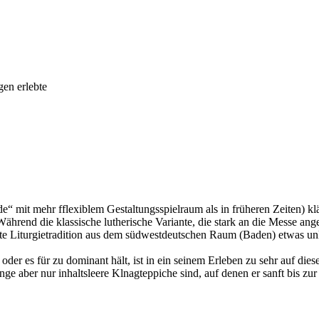
gen erlebte
 mit mehr fflexiblem Gestaltungsspielraum als in früheren Zeiten) klä
hrend die klassische lutherische Variante, die stark an die Messe ange
eite Liturgietradition aus dem südwestdeutschen Raum (Baden) etwas un
oder es für zu dominant hält, ist in ein seinem Erleben zu sehr auf dies
ge aber nur inhaltsleere Klnagteppiche sind, auf denen er sanft bis zu