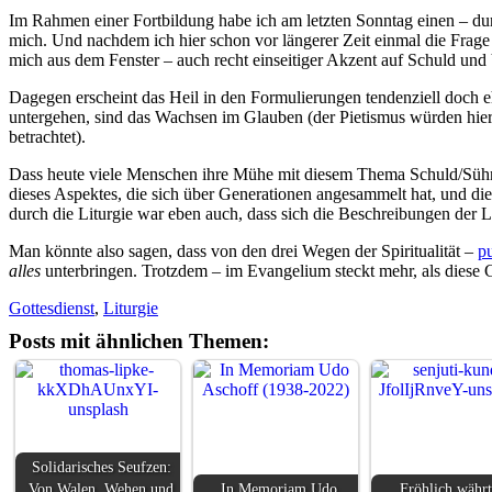
Im Rahmen einer Fortbildung habe ich am letzten Sonntag einen – dur
mich. Und nachdem ich hier schon vor längerer Zeit einmal die Frage g
mich aus dem Fenster – auch recht einseitiger Akzent auf Schuld un
Dagegen erscheint das Heil in den Formulierungen tendenziell doch ehe
untergehen, sind das Wachsen im Glauben (der Pietismus würden hier 
betrachtet).
Dass heute viele Menschen ihre Mühe mit diesem Thema Schuld/Sühn
dieses Aspektes, die sich über Generationen angesammelt hat, und d
durch die Liturgie war eben auch, dass sich die Beschreibungen der Li
Man könnte also sagen, dass von den drei Wegen der Spiritualität –
pu
alles
unterbringen. Trotzdem – im Evangelium steckt mehr, als diese G
Gottesdienst
,
Liturgie
Posts mit ähnlichen Themen:
Solidarisches Seufzen:
Von Walen, Wehen und
In Memoriam Udo
Fröhlich währ