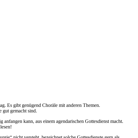
tag. Es gibt genügend Choräle mit anderen Themen.
e gut gemacht sind.
ig anfangen kann, aus einem agendarischen Gottesdienst macht.
lesen!
gie“ nicht versteht, bezeichnet solche Gottesdienste gern als