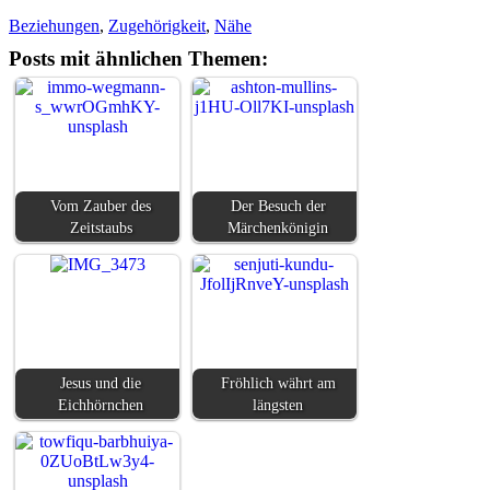
Beziehungen
,
Zugehörigkeit
,
Nähe
Posts mit ähnlichen Themen:
Vom Zauber des
Der Besuch der
Zeitstaubs
Märchenkönigin
Jesus und die
Fröhlich währt am
Eichhörnchen
längsten