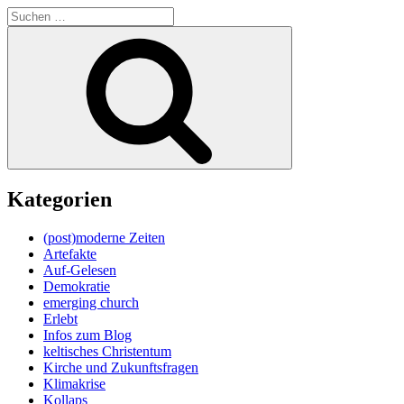
Suche
nach:
Suchen
Kategorien
(post)moderne Zeiten
Artefakte
Auf-Gelesen
Demokratie
emerging church
Erlebt
Infos zum Blog
keltisches Christentum
Kirche und Zukunftsfragen
Klimakrise
Kollaps