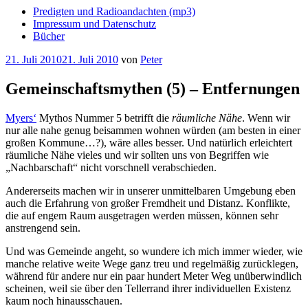
Predigten und Radioandachten (mp3)
Impressum und Datenschutz
Bücher
Veröffentlicht
21. Juli 2010
21. Juli 2010
von
Peter
am
Gemeinschaftsmythen (5) – Entfernungen
Myers‘
Mythos Nummer 5 betrifft die
räumliche Nähe
. Wenn wir
nur alle nahe genug beisammen wohnen würden (am besten in einer
großen Kommune…?), wäre alles besser. Und natürlich erleichtert
räumliche Nähe vieles und wir sollten uns von Begriffen wie
„Nachbarschaft“ nicht vorschnell verabschieden.
Andererseits machen wir in unserer unmittelbaren Umgebung eben
auch die Erfahrung von großer Fremdheit und Distanz. Konflikte,
die auf engem Raum ausgetragen werden müssen, können sehr
anstrengend sein.
Und was Gemeinde angeht, so wundere ich mich immer wieder, wie
manche relative weite Wege ganz treu und regelmäßig zurücklegen,
während für andere nur ein paar hundert Meter Weg unüberwindlich
scheinen, weil sie über den Tellerrand ihrer individuellen Existenz
kaum noch hinausschauen.