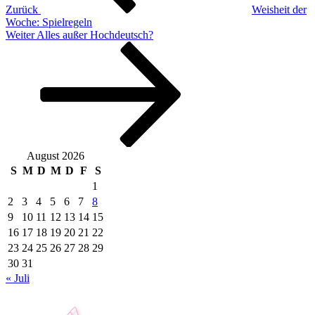
Zurück
Weisheit der
Woche: Spielregeln
Nächster
Weiter
Alles außer Hochdeutsch?
Beitrag
August 2026
S
M
D
M
D
F
S
1
2
3
4
5
6
7
8
9
10
11
12
13
14
15
16
17
18
19
20
21
22
23
24
25
26
27
28
29
30
31
« Juli