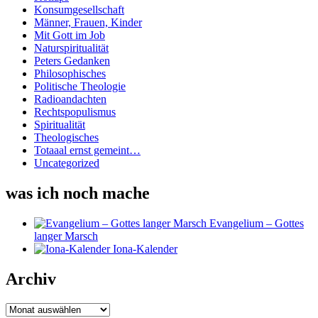
Konsumgesellschaft
Männer, Frauen, Kinder
Mit Gott im Job
Naturspiritualität
Peters Gedanken
Philosophisches
Politische Theologie
Radioandachten
Rechtspopulismus
Spiritualität
Theologisches
Totaaal ernst gemeint…
Uncategorized
was ich noch mache
Evangelium – Gottes
langer Marsch
Iona-Kalender
Archiv
Archiv