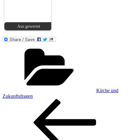
Aus:gewertet
Kategorien
Kirche und
Zukunftsfragen
Beitragsnavigation
Vorheriger
Beitrag