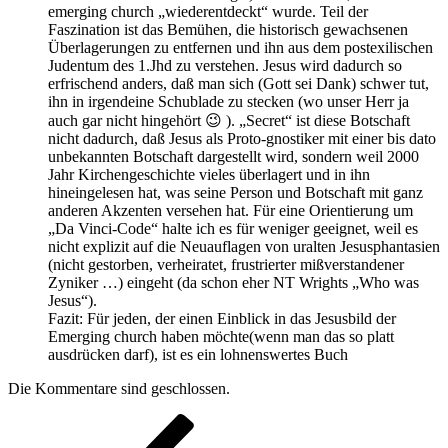
emerging church „wiederentdeckt“ wurde. Teil der
Faszination ist das Bemühen, die historisch gewachsenen
Überlagerungen zu entfernen und ihn aus dem postexilischen
Judentum des 1.Jhd zu verstehen. Jesus wird dadurch so
erfrischend anders, daß man sich (Gott sei Dank) schwer tut,
ihn in irgendeine Schublade zu stecken (wo unser Herr ja
auch gar nicht hingehört 😉 ). „Secret“ ist diese Botschaft
nicht dadurch, daß Jesus als Proto-gnostiker mit einer bis dato
unbekannten Botschaft dargestellt wird, sondern weil 2000
Jahr Kirchengeschichte vieles überlagert und in ihn
hineingelesen hat, was seine Person und Botschaft mit ganz
anderen Akzenten versehen hat. Für eine Orientierung um
„Da Vinci-Code“ halte ich es für weniger geeignet, weil es
nicht explizit auf die Neuauflagen von uralten Jesusphantasien
(nicht gestorben, verheiratet, frustrierter mißverstandener
Zyniker …) eingeht (da schon eher NT Wrights „Who was
Jesus“).
Fazit: Für jeden, der einen Einblick in das Jesusbild der
Emerging church haben möchte(wenn man das so platt
ausdrücken darf), ist es ein lohnenswertes Buch
Die Kommentare sind geschlossen.
Beitragsnavigation
Vorheriger
Beitrag