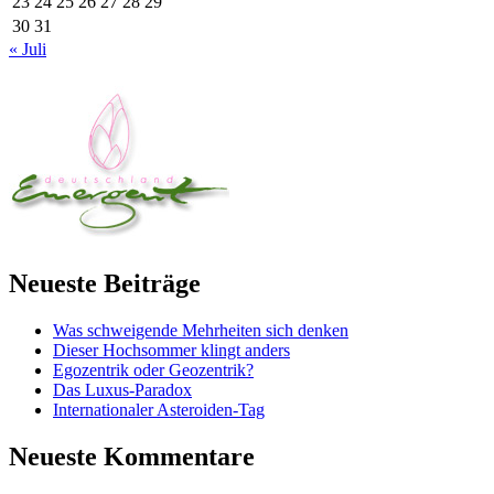
23
24
25
26
27
28
29
30
31
« Juli
Neueste Beiträge
Was schweigende Mehrheiten sich denken
Dieser Hochsommer klingt anders
Egozentrik oder Geozentrik?
Das Luxus-Paradox
Internationaler Asteroiden-Tag
Neueste Kommentare