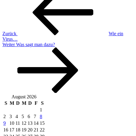
Zurück
Wie ein
Virus…
Nächster
Weiter
Was sagt man dazu?
Beitrag
August 2026
S
M
D
M
D
F
S
1
2
3
4
5
6
7
8
9
10
11
12
13
14
15
16
17
18
19
20
21
22