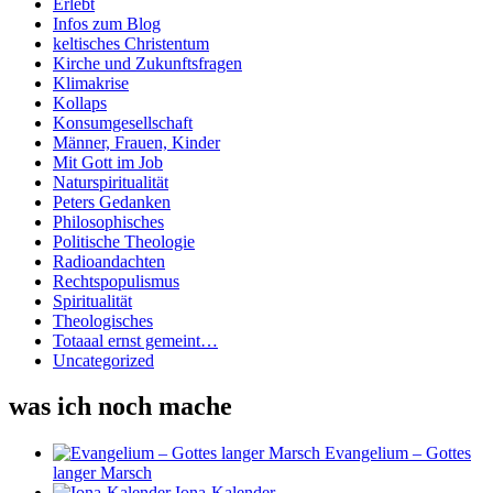
Erlebt
Infos zum Blog
keltisches Christentum
Kirche und Zukunftsfragen
Klimakrise
Kollaps
Konsumgesellschaft
Männer, Frauen, Kinder
Mit Gott im Job
Naturspiritualität
Peters Gedanken
Philosophisches
Politische Theologie
Radioandachten
Rechtspopulismus
Spiritualität
Theologisches
Totaaal ernst gemeint…
Uncategorized
was ich noch mache
Evangelium – Gottes
langer Marsch
Iona-Kalender