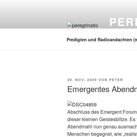
Zum
Inhalt
PER
springen
auf zu neuen
Predigten und Radioandachten (
VERÖFFENTLICHT
29. NOV. 2009
VON
PETER
AM
Emergentes Abend
Abschluss des Emergent Forum d
dieser kleinen Geistesblitze. Es
Abendmahl nun genau ausmacht, 
Menschen begegnet, wie „realist