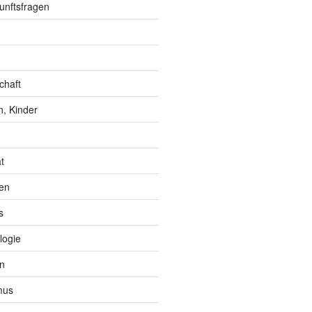
unftsfragen
chaft
, Kinder
t
en
s
logie
n
mus