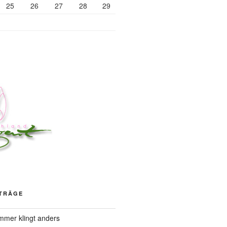
25
26
27
28
29
ITRÄGE
mer klingt anders