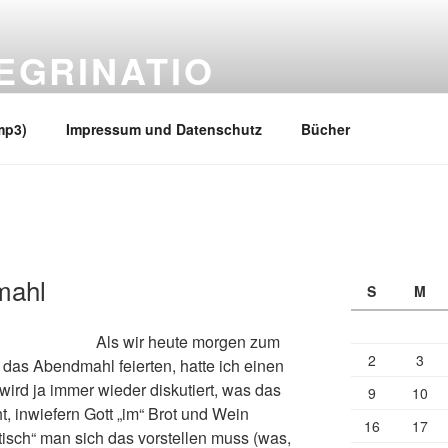
EGRINATIO
 Ufern
mp3)
Impressum und Datenschutz
Bücher
mahl
S
M
Als wir heute morgen zum
2
3
as Abendmahl feierten, hatte ich einen
 wird ja immer wieder diskutiert, was das
9
10
inwiefern Gott „im“ Brot und Wein
16
17
isch“ man sich das vorstellen muss (was,