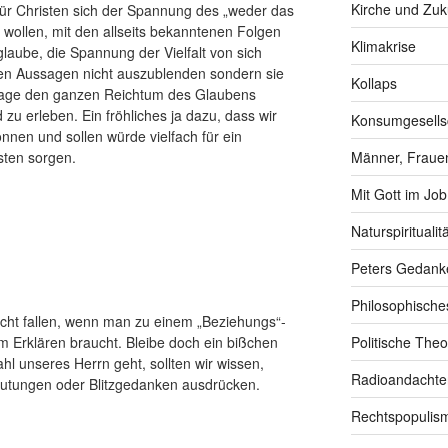
Kirche und Zuk
ür Christen sich der Spannung des „weder das
 wollen, mit den allseits bekanntenen Folgen
Klimakrise
glaube, die Spannung der Vielfalt von sich
hen Aussagen nicht auszublenden sondern sie
Kollaps
dlage den ganzen Reichtum des Glaubens
u erleben. Ein fröhliches ja dazu, dass wir
Konsumgesells
nnen und sollen würde vielfach für ein
sten sorgen.
Männer, Frauen
Mit Gott im Job
Naturspiritualitä
Peters Gedank
Philosophische
cht fallen, wenn man zu einem „Beziehungs“-
m Erklären braucht. Bleibe doch ein bißchen
Politische Theo
l unseres Herrn geht, sollten wir wissen,
Radioandachte
mutungen oder Blitzgedanken ausdrücken.
Rechtspopulis