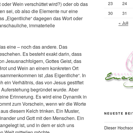
23
24
t oder Wein verschüttet wird?) oder ob das
en sei, ob also die Elemente nur eine
30
31
 das „Eigentliche“ dagegen das Wort oder
« Juli
anschauliche, immaterielle
as eine – noch das andere. Das
schehen. Es besteht exakt darin, dass
n Jesusnachfolgern, Gottes Geist, das
rot und Wein an einem konkreten Ort
mmenkommen ist „das Eigentliche“. In
h ein Verhältnis, das von Jesus gestiftet
 Auferstehung begründet wurde. Aber
 eine Erinnerung. Es wird eine Dynamik in
 kommt zum Vorschein, wenn wir die Worte
aus diesem Kelch trinken. Ein Muster,
NEUESTE BE
inander und Gott mit den Menschen. Ein
 angelegt ist, und in dem er sich uns
Dieser Hochsom
en Welt mitteilen möchte.