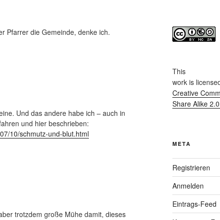
er Pfarrer die Gemeinde, denke ich.
This
work
is license
Creative Commo
Share Alike 2.
ne. Und das andere habe ich – auch in
rfahren und hier beschrieben:
007/10/schmutz-und-blut.html
META
Registrieren
Anmelden
Eintrags-Feed
e aber trotzdem große Mühe damit, dieses