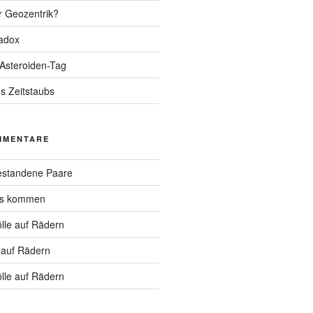
r Geozentrik?
adox
 Asteroiden-Tag
s Zeitstaubs
MMENTARE
standene Paare
hs kommen
lle auf Rädern
 auf Rädern
lle auf Rädern