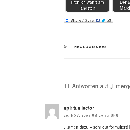
Fröhlich währt am
Der 
längsten
Märc
KATEGORIEN
THEOLOGISCHES
11 Antworten auf „Emer
spiritus lector
29. NOV. 2009 UM 20:13 UHR
…amen dazu – sehr gut formuliert! I