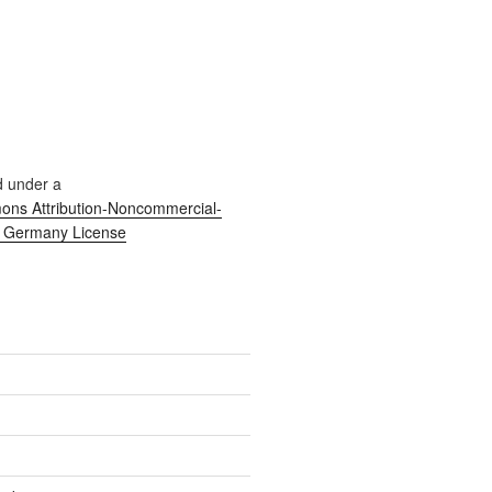
d under a
ns Attribution-Noncommercial-
0 Germany License