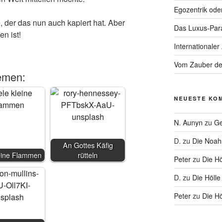
Egozentrik ode
e, der das nun auch kapiert hat. Aber
Das Luxus-Par
n ist!
Internationaler
Vom Zauber de
emen:
NEUESTE KO
N. Aunyn
zu
Ge
D.
zu
Die Noa
An Gottes Käfig
leine Flammen
rütteln
Peter
zu
Die Hö
D.
zu
Die Hölle
Peter
zu
Die Hö