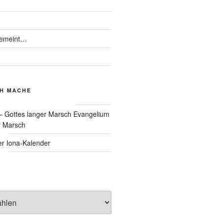
gemeint…
CH MACHE
Evangelium
r Marsch
Iona-Kalender