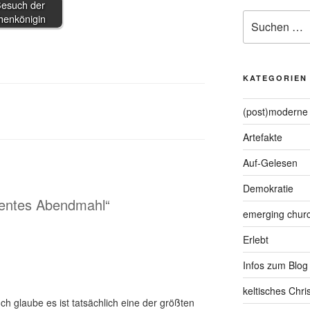
Besuch der
Suche
henkönigin
nach:
KATEGORIEN
(post)moderne 
Artefakte
Auf-Gelesen
Demokratie
gentes Abendmahl“
emerging chur
Erlebt
Infos zum Blog
keltisches Chr
ch glaube es ist tatsächlich eine der größten