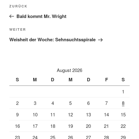
Beitragsnavigation
Vorheriger
ZURÜCK
Beitrag
Bald kommt Mr. Wright
Nächster
WEITER
Beitrag
Weisheit der Woche: Sehnsuchtsspirale
August 2026
S
M
D
M
D
F
S
1
2
3
4
5
6
7
8
9
10
11
12
13
14
15
16
17
18
19
20
21
22
23
24
25
26
27
28
29