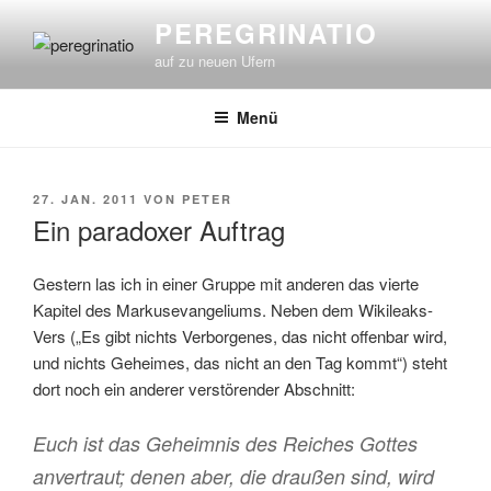
Zum
PEREGRINATIO
Inhalt
auf zu neuen Ufern
springen
Menü
VERÖFFENTLICHT
27. JAN. 2011
VON
PETER
AM
Ein paradoxer Auftrag
Gestern las ich in einer Gruppe mit anderen das vierte
Kapitel des Markusevangeliums. Neben dem Wikileaks-
Vers („Es gibt nichts Verborgenes, das nicht offenbar wird,
und nichts Geheimes, das nicht an den Tag kommt“) steht
dort noch ein anderer verstörender Abschnitt:
Euch ist das Geheimnis des Reiches Gottes
anvertraut; denen aber, die draußen sind, wird