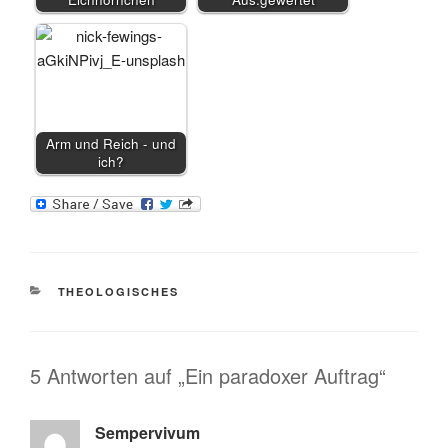
Arm und Reich - und
ich?
KATEGORIEN
THEOLOGISCHES
5 Antworten auf „Ein paradoxer Auftrag“
Sempervivum