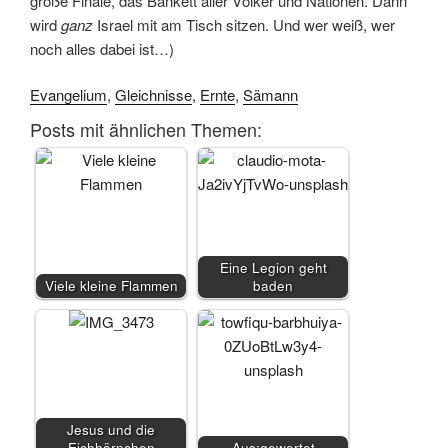
große Finale, das Bankett aller Völker und Nationen. Dann
wird
ganz
Israel mit am Tisch sitzen. Und wer weiß, wer
noch alles dabei ist…)
Evangelium
,
Gleichnisse
,
Ernte
,
Sämann
Posts mit ähnlichen Themen:
Eine Legion geht
Viele kleine Flammen
baden
Jesus und die
Eichhörnchen
Aus:gewertet