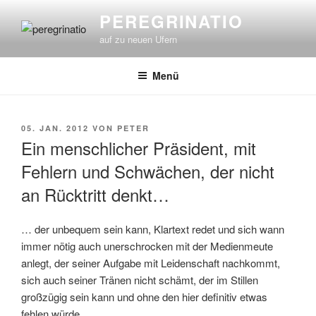
Zum
PEREGRINATIO
Inhalt
auf zu neuen Ufern
springen
Menü
VERÖFFENTLICHT
05. JAN. 2012
VON
PETER
AM
Ein menschlicher Präsident, mit
Fehlern und Schwächen, der nicht
an Rücktritt denkt…
… der unbequem sein kann, Klartext redet und sich wann
immer nötig auch unerschrocken mit der Medienmeute
anlegt, der seiner Aufgabe mit Leidenschaft nachkommt,
sich auch seiner Tränen nicht schämt, der im Stillen
großzügig sein kann und ohne den hier definitiv etwas
fehlen würde