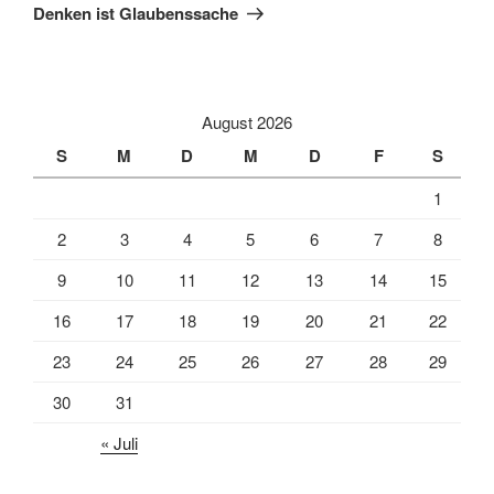
Beitrag
Denken ist Glaubenssache
August 2026
S
M
D
M
D
F
S
1
2
3
4
5
6
7
8
9
10
11
12
13
14
15
16
17
18
19
20
21
22
23
24
25
26
27
28
29
30
31
« Juli