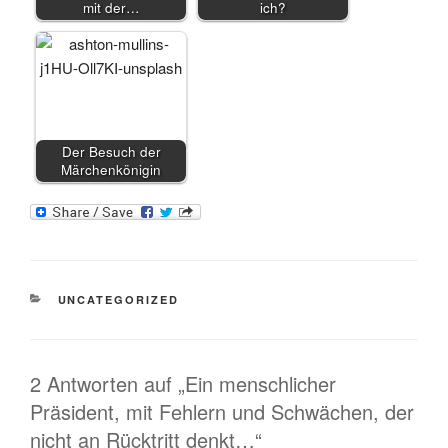
mit der…
ich?
Der Besuch der
Märchenkönigin
KATEGORIEN
UNCATEGORIZED
2 Antworten auf „Ein menschlicher
Präsident, mit Fehlern und Schwächen, der
nicht an Rücktritt denkt…“