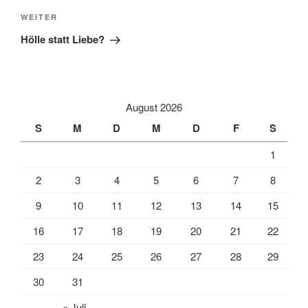
Nächster
WEITER
Beitrag
Hölle statt Liebe?
August 2026
S
M
D
M
D
F
S
1
2
3
4
5
6
7
8
9
10
11
12
13
14
15
16
17
18
19
20
21
22
23
24
25
26
27
28
29
30
31
« Juli