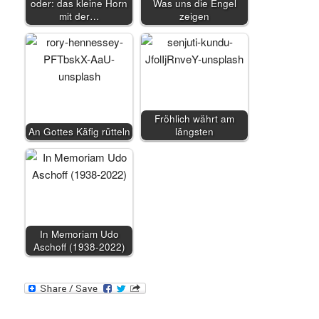
oder: das kleine Horn
Was uns die Engel
mit der…
zeigen
Fröhlich währt am
An Gottes Käfig rütteln
längsten
In Memoriam Udo
Aschoff (1938-2022)