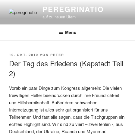
Zum
PEREGRINATIO
Inhalt
auf zu neuen Ufern
springen
Menü
VERÖFFENTLICHT
19. OKT. 2010
VON
PETER
AM
Der Tag des Friedens (Kapstadt Teil
2)
Vorab ein paar Dinge zum Kongress allgemein: Die vielen
freiwilligen Helfer beeindrucken durch ihre Freundlichkeit
und Hilfsbereitschaft. Außer dem schwachen
Internetzugang ist alles sehr gut organisiert für uns
Teilnehmer. Und fast alle sagen, dass die Tischgruppen ein
echtes Highlight sind. Wir sind zu viert – zwei fehlen -, aus
Deutschland, der Ukraine, Ruanda und Myanmar.