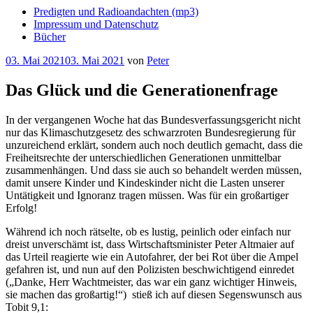
Predigten und Radioandachten (mp3)
Impressum und Datenschutz
Bücher
Veröffentlicht
03. Mai 2021
03. Mai 2021
von
Peter
am
Das Glück und die Generationenfrage
In der vergangenen Woche hat das Bundesverfassungsgericht nicht
nur das Klimaschutzgesetz des schwarzroten Bundesregierung für
unzureichend erklärt, sondern auch noch deutlich gemacht, dass die
Freiheitsrechte der unterschiedlichen Generationen unmittelbar
zusammenhängen. Und dass sie auch so behandelt werden müssen,
damit unsere Kinder und Kindeskinder nicht die Lasten unserer
Untätigkeit und Ignoranz tragen müssen. Was für ein großartiger
Erfolg!
Während ich noch rätselte, ob es lustig, peinlich oder einfach nur
dreist unverschämt ist, dass Wirtschaftsminister Peter Altmaier auf
das Urteil reagierte wie ein Autofahrer, der bei Rot über die Ampel
gefahren ist, und nun auf den Polizisten beschwichtigend einredet
(„Danke, Herr Wachtmeister, das war ein ganz wichtiger Hinweis,
sie machen das großartig!“) stieß ich auf diesen Segenswunsch aus
Tobit 9,1: