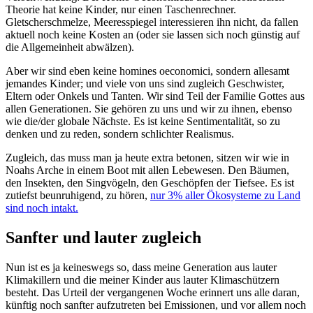
Theorie hat keine Kinder, nur einen Taschenrechner.
Gletscherschmelze, Meeresspiegel interessieren ihn nicht, da fallen
aktuell noch keine Kosten an (oder sie lassen sich noch günstig auf
die Allgemeinheit abwälzen).
Aber wir sind eben keine homines oeconomici, sondern allesamt
jemandes Kinder; und viele von uns sind zugleich Geschwister,
Eltern oder Onkels und Tanten. Wir sind Teil der Familie Gottes aus
allen Generationen. Sie gehören zu uns und wir zu ihnen, ebenso
wie die/der globale Nächste. Es ist keine Sentimentalität, so zu
denken und zu reden, sondern schlichter Realismus.
Zugleich, das muss man ja heute extra betonen, sitzen wir wie in
Noahs Arche in einem Boot mit allen Lebewesen. Den Bäumen,
den Insekten, den Singvögeln, den Geschöpfen der Tiefsee. Es ist
zutiefst beunruhigend, zu hören,
nur 3% aller Ökosysteme zu Land
sind noch intakt.
Sanfter und lauter zugleich
Nun ist es ja keineswegs so, dass meine Generation aus lauter
Klimakillern und die meiner Kinder aus lauter Klimaschützern
besteht. Das Urteil der vergangenen Woche erinnert uns alle daran,
künftig noch sanfter aufzutreten bei Emissionen, und vor allem noch