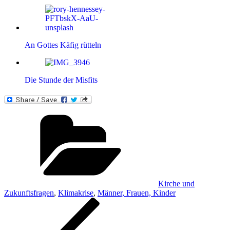
An Gottes Käfig rütteln
Die Stunde der Misfits
Kategorien
Kirche und
Zukunftsfragen
,
Klimakrise
,
Männer, Frauen, Kinder
Beitragsnavigation
Vorheriger
Beitrag