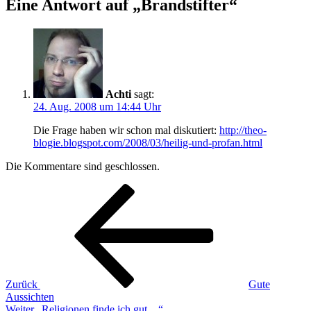
Eine Antwort auf „Brandstifter“
Achti
sagt:
24. Aug. 2008 um 14:44 Uhr
Die Frage haben wir schon mal diskutiert:
http://theo-
blogie.blogspot.com/2008/03/heilig-und-profan.html
Die Kommentare sind geschlossen.
Beitragsnavigation
Vorheriger
Beitrag
Zurück
Gute
Aussichten
Nächster
Weiter
„Religionen finde ich gut…“