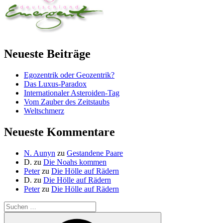
Neueste Beiträge
Egozentrik oder Geozentrik?
Das Luxus-Paradox
Internationaler Asteroiden-Tag
Vom Zauber des Zeitstaubs
Weltschmerz
Neueste Kommentare
N. Aunyn
zu
Gestandene Paare
D.
zu
Die Noahs kommen
Peter
zu
Die Hölle auf Rädern
D.
zu
Die Hölle auf Rädern
Peter
zu
Die Hölle auf Rädern
Suche
nach:
Suchen