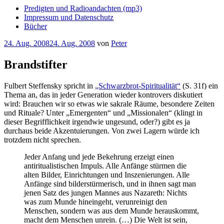
Predigten und Radioandachten (mp3)
Impressum und Datenschutz
Bücher
Veröffentlicht
24. Aug. 2008
24. Aug. 2008
von
Peter
am
Brandstifter
Fulbert Steffensky spricht in
„Schwarzbrot-Spiritualität“
(S. 31f) ein
Thema an, das in jeder Generation wieder kontrovers diskutiert
wird: Brauchen wir so etwas wie sakrale Räume, besondere Zeiten
und Rituale? Unter „Emergenten“ und „Missionalen“ (klingt in
dieser Begrifflichkeit irgendwie ungesund, oder?) gibt es ja
durchaus beide Akzentuierungen. Von zwei Lagern würde ich
trotzdem nicht sprechen.
Jeder Anfang und jede Bekehrung erzeigt einen
antiritualistischen Impuls. Alle Anfänge stürmen die
alten Bilder, Einrichtungen und Inszenierungen. Alle
Anfänge sind bilderstürmerisch, und in ihnen sagt man
jenen Satz des jungen Mannes aus Nazareth: Nichts
was zum Munde hineingeht, verunreinigt den
Menschen, sondern was aus dem Munde herauskommt,
macht dem Menschen unrein. (…) Die Welt ist sein,