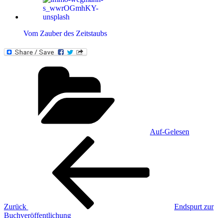
Vom Zauber des Zeitstaubs
Kategorien
Auf-Gelesen
Beitragsnavigation
Vorheriger
Beitrag
Zurück
Endspurt zur
Buchveröffentlichung