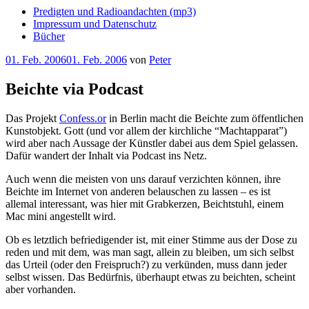
Predigten und Radioandachten (mp3)
Impressum und Datenschutz
Bücher
Veröffentlicht
01. Feb. 2006
01. Feb. 2006
von
Peter
am
Beichte via Podcast
Das Projekt
Confess.or
in Berlin macht die Beichte zum öffentlichen
Kunstobjekt. Gott (und vor allem der kirchliche “Machtapparat”)
wird aber nach Aussage der Künstler dabei aus dem Spiel gelassen.
Dafür wandert der Inhalt via Podcast ins Netz.
Auch wenn die meisten von uns darauf verzichten können, ihre
Beichte im Internet von anderen belauschen zu lassen – es ist
allemal interessant, was hier mit Grabkerzen, Beichtstuhl, einem
Mac mini angestellt wird.
Ob es letztlich befriedigender ist, mit einer Stimme aus der Dose zu
reden und mit dem, was man sagt, allein zu bleiben, um sich selbst
das Urteil (oder den Freispruch?) zu verkünden, muss dann jeder
selbst wissen. Das Bedürfnis, überhaupt etwas zu beichten, scheint
aber vorhanden.