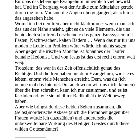
Europas das lebendige Evangelium unheimlich viel bewirkt
hat. Und im Übergang von der Antike zum Mittelalter gerade
durch die Iren. Mir sind die Augen übergegangen, als ich mir
das angesehen habe.
Womit ich bei den Iren aber nicht klarkomme: wenn man sich
das aus der Nähe ansieht, gibt es da viele Elemente, die uns
heute doch sehr fremd erscheinen: das ganze Busssystem mit
Fasten, Nachtwachen, kalten Bädern … Wenn das nur für uns
moderne Leute ein Problem wäre, würde ich nichts sagen.
Aber gegen die irischen Mönche ist Johannes der Täufer
beinahe Hedonist. Und von Jesus ist das erst recht enorm weit
weg.
Trotzdem: das war in der Zeit offensichtlich genau das
Richtige. Und die Iren haben mit dem Evangelium, wie sie es
lebten, enorm viele Menschen erreicht. Dem, was du (ich
nehme mal das Internet-Du, auch wenn wir uns nicht kennen)
über die Iren schreibst, kann ich nur zustimmen, und es ist
faszinierend, wie sie mit ihrer Radikalität die Welt bewegt
haben.
Aber wie bringst du diese beiden Seiten zusammen, die
(selbst)mörderische Askese (auch die Fremdheit gegenüber
Frauen würde ich dazuzählen) und andererseits die
unbezweifelbare Wirkung des Heiligen Geistes durch diese
wilden Gottesmänner?