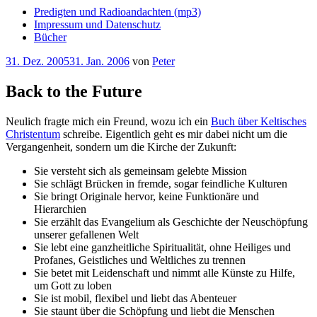
Predigten und Radioandachten (mp3)
Impressum und Datenschutz
Bücher
Veröffentlicht
31. Dez. 2005
31. Jan. 2006
von
Peter
am
Back to the Future
Neulich fragte mich ein Freund, wozu ich ein
Buch über Keltisches
Christentum
schreibe. Eigentlich geht es mir dabei nicht um die
Vergangenheit, sondern um die Kirche der Zukunft:
Sie versteht sich als gemeinsam gelebte Mission
Sie schlägt Brücken in fremde, sogar feindliche Kulturen
Sie bringt Originale hervor, keine Funktionäre und
Hierarchien
Sie erzählt das Evangelium als Geschichte der Neuschöpfung
unserer gefallenen Welt
Sie lebt eine ganzheitliche Spiritualität, ohne Heiliges und
Profanes, Geistliches und Weltliches zu trennen
Sie betet mit Leidenschaft und nimmt alle Künste zu Hilfe,
um Gott zu loben
Sie ist mobil, flexibel und liebt das Abenteuer
Sie staunt über die Schöpfung und liebt die Menschen