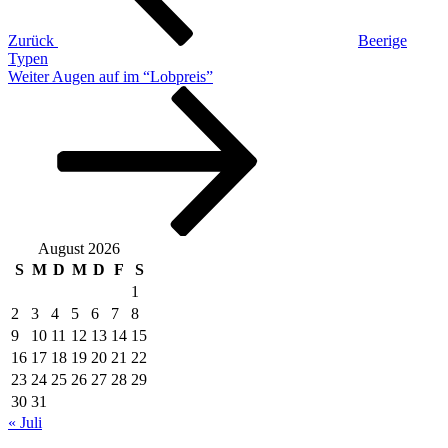
Zurück
Beerige
Typen
Nächster
Weiter
Augen auf im “Lobpreis”
Beitrag
August 2026
S
M
D
M
D
F
S
1
2
3
4
5
6
7
8
9
10
11
12
13
14
15
16
17
18
19
20
21
22
23
24
25
26
27
28
29
30
31
« Juli