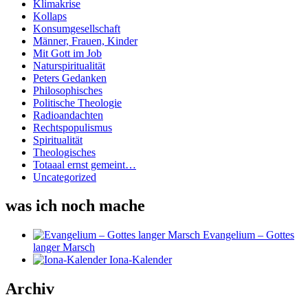
Klimakrise
Kollaps
Konsumgesellschaft
Männer, Frauen, Kinder
Mit Gott im Job
Naturspiritualität
Peters Gedanken
Philosophisches
Politische Theologie
Radioandachten
Rechtspopulismus
Spiritualität
Theologisches
Totaaal ernst gemeint…
Uncategorized
was ich noch mache
Evangelium – Gottes
langer Marsch
Iona-Kalender
Archiv