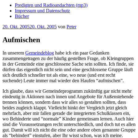
Predigten und Radioandachten (mp3)
Impressum und Datenschutz
Bücher
Veröffentlicht
20. Okt. 2005
20. Okt. 2005
von
Peter
am
Aufmischen
In unserem
Gemeindeblog
habe ich ein paar Gedanken
zusammengetragen zu der häufig gestellten Frage, ob Kleingruppen
in der Gemeinde eine geschlossene Sache sein sollten. Ich finde, sie
dürfen das eigentlich nicht sein und eine geschlossene Gruppe läuft
sich deutlich schneller tot als eine, wo neue (und erst recht
suchende) Leute immer mal wieder den Haufen “aufmischen”.
Ich glaube, dass wir Gemeindeprogramm zukünftig gar nicht mehr
eindeutig in Aktionen nach innen und Angebote für Außenstehende
trennen können, sondern dass wir alles so gestalten sollten, dass
beides zugleich klappt. Vielleicht hinkt der Vergleich jetzt gleich
mehrfach, aber mir fallen gerade die integrierten Schulklassen ein,
wo Behinderte und “normale” Kinder gemeinsam lernen. Auch hier
sind die Voraussetzungen recht unterschiedlich, und doch tut es allen
gut. Damit will ich nicht die eine oder andere oben genannte Gruppe
als “behindert” einstufen, aber Ihr wisst schon, was ich meine.