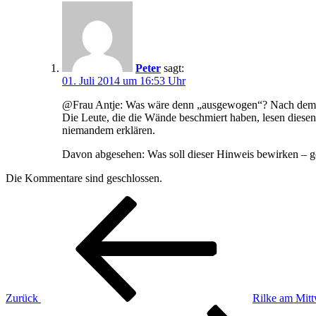
Peter
sagt:
01. Juli 2014 um 16:53 Uhr
@Frau Antje: Was wäre denn „ausgewogen“? Nach dem, wa
Die Leute, die die Wände beschmiert haben, lesen diesen
niemandem erklären.
Davon abgesehen: Was soll dieser Hinweis bewirken – geh
Die Kommentare sind geschlossen.
Beitragsnavigation
Vorheriger
Beitrag
Zurück
Rilke am Mit
Nächster