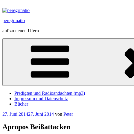
Zum
Inhalt
springen
peregrinatio
auf zu neuen Ufern
Predigten und Radioandachten (mp3)
Impressum und Datenschutz
Bücher
Veröffentlicht
27. Juni 2014
27. Juni 2014
von
Peter
am
Apropos Beißattacken