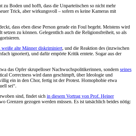
t zu Boden und hofft, dass die Unparteiischen so nicht mehr
neuer Trick, aber wirkungsvoll – sofern es keine Kameras mit
deckt, dass eben diese Person gerade ein Foul begeht. Meistens wird
setzen zu können. Gelegentlich auch die Religionsfreiheit, so als
gorisieren.
weiße alte Männer diskriminiert
, und die Reaktion des (inzwischen
ach ignoriert), und dafür empörte Kritik erntete. Sogar aus der
t etwa das Opfer skrupelloser Nachwuchspolitikerinnen, sondern
seines
itical Correctness wird dann geschimpft, über Ideologie und
ig ein in den Chor, fertig ist der Protest. Homophobie etwa
ell sei“.
rwoben sind, findet sich
in diesem Vortrag von Prof. Heiner
wo Grenzen gezogen werden müssen. Es ist tatsächlich beides nötig: