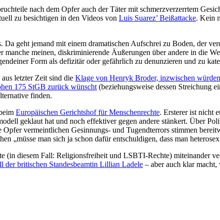
ruchteile nach dem Opfer auch der Täter mit schmerzverzerrtem Gesich
uell zu besichtigen in den Videos von
Luis Suarez’ Beißattacke
. Kein 
es. Da geht jemand mit einem dramatischen Aufschrei zu Boden, der ver
r manche meinen, diskriminierende Äußerungen über andere in die Welt 
gendeiner Form als defizitär oder gefährlich zu denunzieren und zu kate
us letzter Zeit sind die
Klage von Henryk Broder, inzwischen würden 
aphen 175 StGB zurück wünscht
(beziehungsweise dessen Streichung einf
ternative finden.
 beim
Europäischen Gerichtshof für Menschenrechte
. Ersterer ist nich
modell geklaut hat und noch effektiver gegen andere stänkert. Über Pol
pfer vermeintlichen Gesinnungs- und Tugendterrors stimmen bereitwill
chen „müsse man sich ja schon dafür entschuldigen, dass man heterosexu
e (in diesem Fall: Religionsfreiheit und LSBTI-Rechte) miteinander ve
ll der britischen Standesbeamtin Lillian Ladele
– aber auch klar macht, 