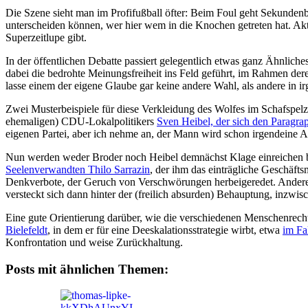
Die Szene sieht man im Profifußball öfter: Beim Foul geht Sekundenb
unterscheiden können, wer hier wem in die Knochen getreten hat. Akt
Superzeitlupe gibt.
In der öffentlichen Debatte passiert gelegentlich etwas ganz Ähnlich
dabei die bedrohte Meinungsfreiheit ins Feld geführt, im Rahmen dere
lasse einem der eigene Glaube gar keine andere Wahl, als andere in ir
Zwei Musterbeispiele für diese Verkleidung des Wolfes im Schafspelz a
ehemaligen) CDU-Lokalpolitikers
Sven Heibel, der sich den Paragr
eigenen Partei, aber ich nehme an, der Mann wird schon irgendeine Al
Nun werden weder Broder noch Heibel demnächst Klage einreichen
Seelenverwandten Thilo Sarrazin
, der ihm das einträgliche Geschäfts
Denkverbote, der Geruch von Verschwörungen herbeigeredet. Andere O
versteckt sich dann hinter der (freilich absurden) Behauptung, inzwis
Eine gute Orientierung darüber, wie die verschiedenen Menschenrecht
Bielefeldt
, in dem er für eine Deeskalationsstrategie wirbt, etwa
im Fa
Konfrontation und weise Zurückhaltung.
Posts mit ähnlichen Themen: