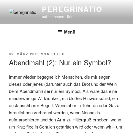
Zum
PEREGRINATIO
Inhalt
auf zu neuen Ufern
springen
Menü
VERÖFFENTLICHT
05. MÄRZ 2011
VON
PETER
AM
Abendmahl (2): Nur ein Symbol?
Immer wieder begegne ich Menschen, die mir sagen,
dieses oder jenes (darunter auch das Brot und der Wein
beim Abendmahl) sei nur ein Symbol. Als wäre das eine
minderwertige Wirklichkeit, ein bloßes Hinweisschild, ein
austauschbarer Begriff. Wenn aber in Teheran oder Gaza
Israelfahnen verbrannt werden, wenn Neonazis
aufmarschieren und den Arm zu Hitlergruß erheben, wenn
um Kruzifixe in Schulen gestritten wird oder wenn wir – um