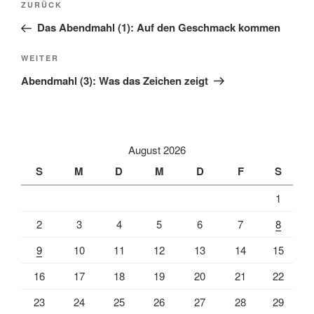
Vorheriger
ZURÜCK
Beitrag
Das Abendmahl (1): Auf den Geschmack kommen
Nächster
WEITER
Beitrag
Abendmahl (3): Was das Zeichen zeigt
August 2026
S
M
D
M
D
F
S
1
2
3
4
5
6
7
8
9
10
11
12
13
14
15
16
17
18
19
20
21
22
23
24
25
26
27
28
29