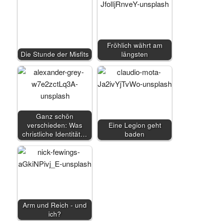
Fröhlich währt am
Die Stunde der Misfits
längsten
Ganz schön
verschieden: Was
Eine Legion geht
christliche Identität…
baden
Arm und Reich - und
ich?