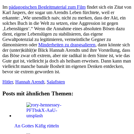
Im
pädagogischen Begleitmaterial zum Film
findet sich ein Zitat von
Karl Jaspers, der sogar um Arendts Leben fürchtete, weil er
erkannte: „Wie unendlich naiv, nicht zu merken, dass der Akt, ein
solches Buch in die Welt zu setzen, eine Aggression ist gegen
‚Lebenslügen‘.“ Wenn die Annahme eines absoluten Bösen dazu
dient, eigene Lebenslügen zu stabilisieren, das eigene
Gewaltpotenzial zu legitimieren, vermeintliche Gegner zu
dämonisieren oder
Minderheiten zu drangsalieren
, dann könnte sich
der (unter)kühl(t)e Blick Hannah Arendts und ihre Vorstellung, dass
das Böse zwar oft extrem, aber nie radikal in dem Sinne ist, wie das
Gute gut ist, vielleicht ja doch als heilsam erweisen. Dann kann man
vielleicht manche banale Bosheit im eigenen Denken entdecken,
bevor sie extrem geworden ist.
Hitler
,
Hannah Arendt
,
Salafisten
Posts mit ähnlichen Themen:
An Gottes Käfig rütteln