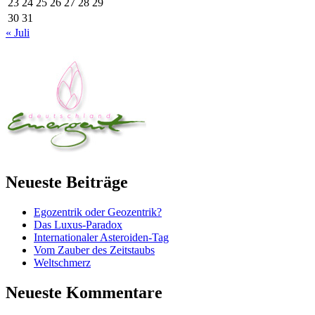
23
24
25
26
27
28
29
30
31
« Juli
Neueste Beiträge
Egozentrik oder Geozentrik?
Das Luxus-Paradox
Internationaler Asteroiden-Tag
Vom Zauber des Zeitstaubs
Weltschmerz
Neueste Kommentare