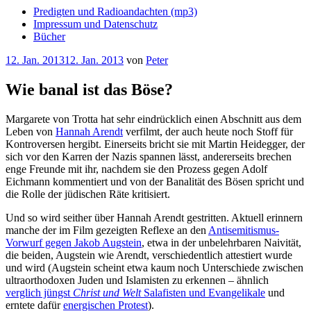
Predigten und Radioandachten (mp3)
Impressum und Datenschutz
Bücher
Veröffentlicht
12. Jan. 2013
12. Jan. 2013
von
Peter
am
Wie banal ist das Böse?
Margarete von Trotta hat sehr eindrücklich einen Abschnitt aus dem
Leben von
Hannah Arendt
verfilmt, der auch heute noch Stoff für
Kontroversen hergibt. Einerseits bricht sie mit Martin Heidegger, der
sich vor den Karren der Nazis spannen lässt, andererseits brechen
enge Freunde mit ihr, nachdem sie den Prozess gegen Adolf
Eichmann kommentiert und von der Banalität des Bösen spricht und
die Rolle der jüdischen Räte kritisiert.
Und so wird seither über Hannah Arendt gestritten. Aktuell erinnern
manche der im Film gezeigten Reflexe an den
Antisemitismus-
Vorwurf gegen Jakob Augstein
, etwa in der unbelehrbaren Naivität,
die beiden, Augstein wie Arendt, verschiedentlich attestiert wurde
und wird (Augstein scheint etwa kaum noch Unterschiede zwischen
ultraorthodoxen Juden und Islamisten zu erkennen – ähnlich
verglich jüngst
Christ und Welt
Salafisten und Evangelikale
und
erntete dafür
energischen Protest
).