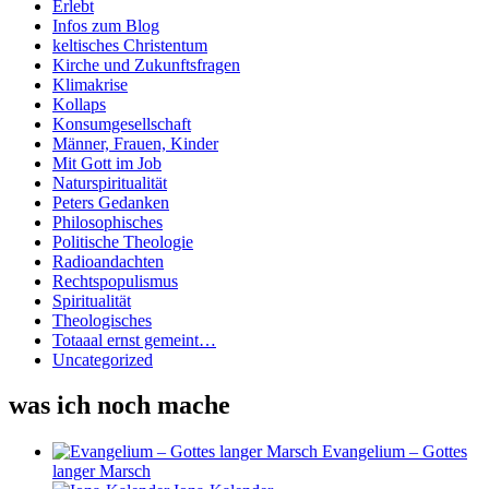
Erlebt
Infos zum Blog
keltisches Christentum
Kirche und Zukunftsfragen
Klimakrise
Kollaps
Konsumgesellschaft
Männer, Frauen, Kinder
Mit Gott im Job
Naturspiritualität
Peters Gedanken
Philosophisches
Politische Theologie
Radioandachten
Rechtspopulismus
Spiritualität
Theologisches
Totaaal ernst gemeint…
Uncategorized
was ich noch mache
Evangelium – Gottes
langer Marsch