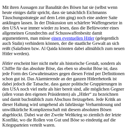
Mit ihren Aussagen zur Banalität des Bösen hat sie (selbst wenn
heute einiges dafür spricht, dass sie tatsächlich Eichmanns
Täuschungsstrategie auf dem Leim ging) noch eine andere Saite
anklingen lassen. In der Diskussion um schärfere Waffengesetze in
den USA war immer wieder zu lesen, dass die Befürworter eines
allgemeinen Grundrechts auf Schusswaffenbesitz damit
argumentieren, man müsse
einen eventuellen Hitler
(gelegentlich
auch Stalin) verhindern können, der die staatliche Gewalt an sich
reißt (Salafisten bzw. Al Qaida könnten dabei allmählich zum neuen
Hitler werden).
Hitler
erscheint hier nicht mehr als historische Gestalt, sondern als
Chiffre für das absolute Böse, das eben so absolut Böse ist, dass
jede Form des Gewalteinsatzes gegen diesen Feind per Definitionen
schon gut ist. Das Alarmierende an der ganzen Hitlerrhetorik ist
dabei jedoch die Tatsache, dass ganze politische Gruppierungen in
den USA noch viel mehr als hier bereit sind, alle möglichen Gegner
(allen voran den eigenen Präsidenten) als „Hitler“ zu bezeichnen
und damit buchstäblich zum Abschuss freizugeben. Jede Kritik an
dieser Haltung wird umgehend als fahrlässige Verharmlosung und
unwillkürliche Komplizenschaft mit diesem absoluten Bösen
abgeblockt. Dabei war der Zweite Weltkrieg so ziemlich der letzte
Konflikt, wo die Rollen von Gut und Böse so eindeutig auf die
Kriegsparteien verteilt waren.