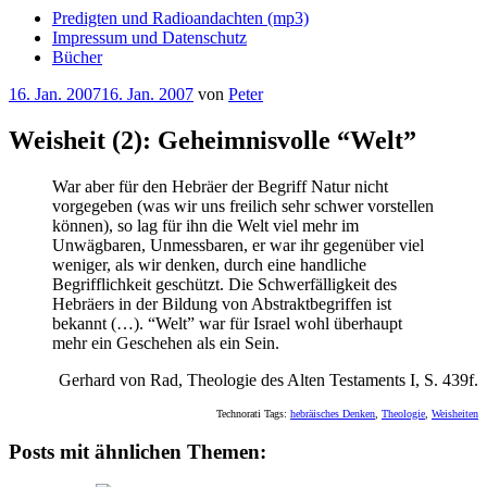
Predigten und Radioandachten (mp3)
Impressum und Datenschutz
Bücher
Veröffentlicht
16. Jan. 2007
16. Jan. 2007
von
Peter
am
Weisheit (2): Geheimnisvolle “Welt”
War aber für den Hebräer der Begriff Natur nicht
vorgegeben (was wir uns freilich sehr schwer vorstellen
können), so lag für ihn die Welt viel mehr im
Unwägbaren, Unmessbaren, er war ihr gegenüber viel
weniger, als wir denken, durch eine handliche
Begrifflichkeit geschützt. Die Schwerfälligkeit des
Hebräers in der Bildung von Abstraktbegriffen ist
bekannt (…). “Welt” war für Israel wohl überhaupt
mehr ein Geschehen als ein Sein.
Gerhard von Rad, Theologie des Alten Testaments I, S. 439f.
Technorati Tags:
hebräisches Denken
,
Theologie
,
Weisheiten
Posts mit ähnlichen Themen: