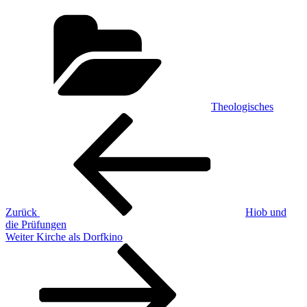
Kategorien
Theologisches
Beitragsnavigation
Vorheriger
Beitrag
Zurück
Hiob und
die Prüfungen
Nächster
Weiter
Kirche als Dorfkino
Beitrag