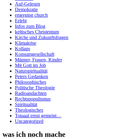
Auf-Gelesen
Demokratie
emerging church
Erlebt
Infos zum Blog
keltisches Christentum
Kirche und Zukunftsfragen
Klimakrise
Kollaps
Konsumgesellschaft
Männer, Frauen, Kinder
Mit Gott im Job
Naturspiritualität
Peters Gedanken
Philosophisches
Politische Theologie
Radioandachten
Rechtspopulismus
Spiritualität
Theologisches
Totaaal ernst gemeint…
Uncategorized
was ich noch mache