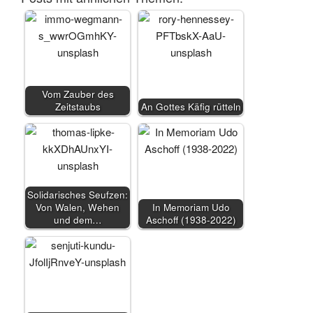
Vom Zauber des
Zeitstaubs
An Gottes Käfig rütteln
Solidarisches Seufzen:
Von Walen, Wehen
In Memoriam Udo
und dem…
Aschoff (1938-2022)