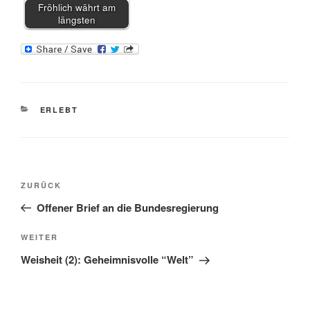
Fröhlich währt am
längsten
KATEGORIEN
ERLEBT
Beitragsnavigation
Vorheriger
ZURÜCK
Beitrag
Offener Brief an die Bundesregierung
Nächster
WEITER
Beitrag
Weisheit (2): Geheimnisvolle “Welt”