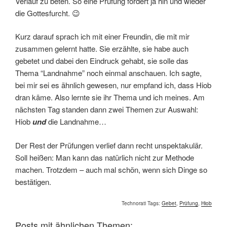
Verlauf zu beten. So eine Prüfung fördert ja hin und wieder
die Gottesfurcht. 😉
Kurz darauf sprach ich mit einer Freundin, die mit mir
zusammen gelernt hatte. Sie erzählte, sie habe auch
gebetet und dabei den Eindruck gehabt, sie solle das
Thema “Landnahme” noch einmal anschauen. Ich sagte,
bei mir sei es ähnlich gewesen, nur empfand ich, dass Hiob
dran käme. Also lernte sie ihr Thema und ich meines. Am
nächsten Tag standen dann zwei Themen zur Auswahl:
Hiob
und
die Landnahme…
Der Rest der Prüfungen verlief dann recht unspektakulär.
Soll heißen: Man kann das natürlich nicht zur Methode
machen. Trotzdem – auch mal schön, wenn sich Dinge so
bestätigen.
Technorati Tags:
Gebet
,
Prüfung
,
Hiob
Posts mit ähnlichen Themen: