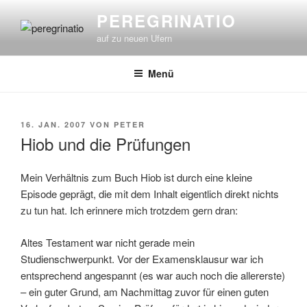
Zum
PEREGRINATIO
Inhalt
auf zu neuen Ufern
springen
Menü
VERÖFFENTLICHT
16. JAN. 2007
VON
PETER
AM
Hiob und die Prüfungen
Mein Verhältnis zum Buch Hiob ist durch eine kleine
Episode geprägt, die mit dem Inhalt eigentlich direkt nichts
zu tun hat. Ich erinnere mich trotzdem gern dran:
Altes Testament war nicht gerade mein
Studienschwerpunkt. Vor der Examensklausur war ich
entsprechend angespannt (es war auch noch die allererste)
– ein guter Grund, am Nachmittag zuvor für einen guten