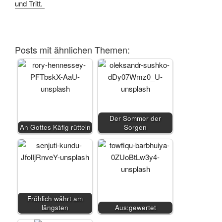
und Tritt.
Posts mit ähnlichen Themen:
Der Sommer der
An Gottes Käfig rütteln
Sorgen
Fröhlich währt am
längsten
Aus:gewertet