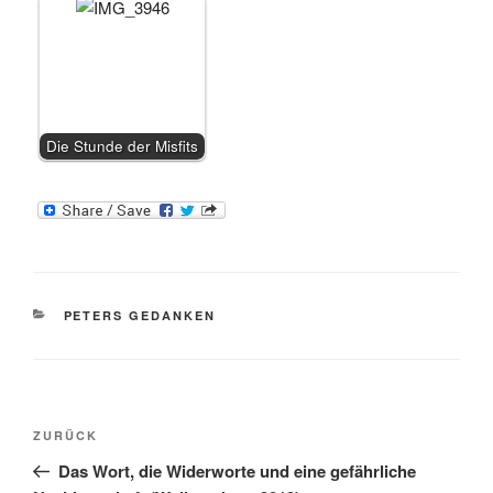
Die Stunde der Misfits
KATEGORIEN
PETERS GEDANKEN
Beitragsnavigation
Vorheriger
ZURÜCK
Beitrag
Das Wort, die Widerworte und eine gefährliche