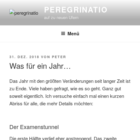
Zum
PEREGRINATIO
Inhalt
auf zu neuen Ufern
springen
Menü
VERÖFFENTLICHT
31. DEZ. 2018
VON
PETER
AM
Was für ein Jahr…
Das Jahr mit den größten Veränderungen seit langer Zeit ist
zu Ende. Viele haben gefragt, wie es so geht. Ganz gut
soweit eigentlich. Ich versuche einfach mal einen kurzen
Abriss für alle, die mehr Details möchten:
Der Examenstunnel
Die erste Hälfte verlief eher anstrengend. Das zweite