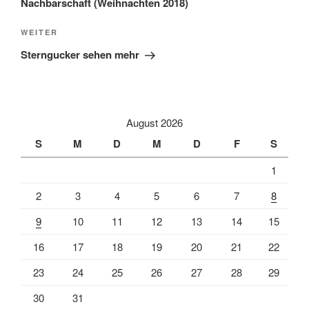
Nachbarschaft (Weihnachten 2018)
Nächster
WEITER
Beitrag
Sterngucker sehen mehr
August 2026
S
M
D
M
D
F
S
1
2
3
4
5
6
7
8
9
10
11
12
13
14
15
16
17
18
19
20
21
22
23
24
25
26
27
28
29
30
31