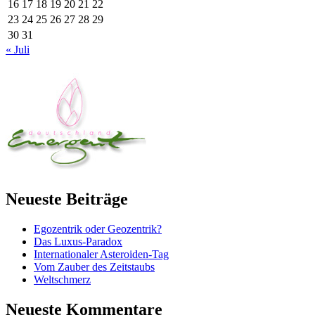
16
17
18
19
20
21
22
23
24
25
26
27
28
29
30
31
« Juli
Neueste Beiträge
Egozentrik oder Geozentrik?
Das Luxus-Paradox
Internationaler Asteroiden-Tag
Vom Zauber des Zeitstaubs
Weltschmerz
Neueste Kommentare