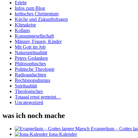
Erlebt
Infos zum Blog
keltisches Christentum
Kirche und Zukunftsfragen
Klimakrise
Kollaps
Konsumgesellschaft
Männer, Frauen, Kinder
Mit Gott im Job
Naturspiritualität
Peters Gedanken
Philosophisches
Politische Theologie
Radioandachten
Rechtspopulismus
Spiritualität
Theologisches
Totaaal ernst gemeint…
Uncategorized
was ich noch mache
Evangelium – Gottes la
Iona-Kalender