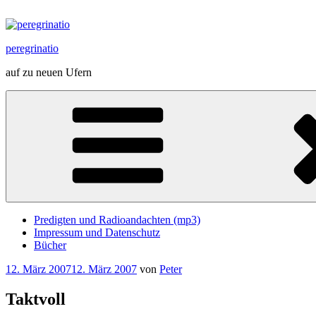
Zum
Inhalt
springen
peregrinatio
auf zu neuen Ufern
Predigten und Radioandachten (mp3)
Impressum und Datenschutz
Bücher
Veröffentlicht
12. März 2007
12. März 2007
von
Peter
am
Taktvoll