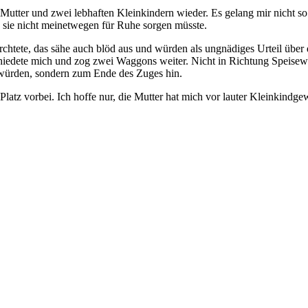
utter und zwei lebhaften Kleinkindern wieder. Es gelang mir nicht so 
n sie nicht meinetwegen für Ruhe sorgen müsste.
fürchtete, das sähe auch blöd aus und würden als ungnädiges Urteil üb
hiedete mich und zog zwei Waggons weiter. Nicht in Richtung Speisewa
n würden, sondern zum Ende des Zuges hin.
atz vorbei. Ich hoffe nur, die Mutter hat mich vor lauter Kleinkindge