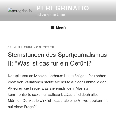
Zum
PEREGRINATIO
Inhalt
auf zu neuen Ufern
springen
Menü
VERÖFFENTLICHT
09. JULI 2006
VON
PETER
AM
Sternstunden des Sportjournalismus
II: “Was ist das für ein Gefühl?”
Kompliment an Monica Lierhaus: In unzähligen, fast schon
kreativen Variationen stellte sie heute auf der Fanmeile den
Akteuren die Frage, was sie empfinden. Martina
kommentierte dazu nur süffisant: „Das sind doch alles
Männer. Denkt sie wirklich, dass sie eine Antwort bekommt
auf diese Frage?“