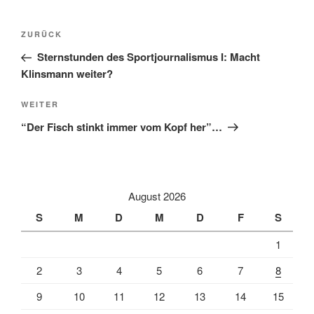
Beitragsnavigation
Vorheriger
ZURÜCK
Beitrag
Sternstunden des Sportjournalismus I: Macht
Klinsmann weiter?
Nächster
WEITER
Beitrag
“Der Fisch stinkt immer vom Kopf her”…
August 2026
S
M
D
M
D
F
S
1
2
3
4
5
6
7
8
9
10
11
12
13
14
15