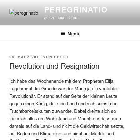
Zum
PEREGRINATIO
Inhalt
auf zu neuen Ufern
springen
Menü
VERÖFFENTLICHT
28. MÄRZ 2011
VON
PETER
AM
Revolution und Resignation
Ich habe das Wochenende mit dem Propheten Elija
zugebracht. Im Grunde war der Mann ja ein veritabler
Revolutionär. Er stand auf der Seite der kleinen Leute
gegen einen König, der sein Land und sich selbst den
Fruchtbarkeitskulten zuwandte. Dabei drehte sich so
ziemlich alles um Wohlstand und Macht, nur dass man
damals auf die Land- und nicht die Geldwirtschaft setzte,
auf Boden und Klima also, und nicht auf Märkte und