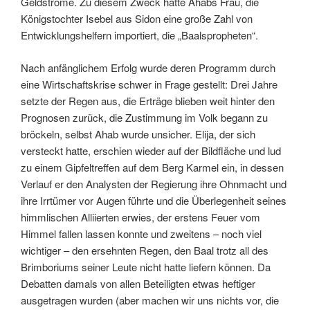
Geldströme. Zu diesem Zweck hatte Ahabs Frau, die
Königstochter Isebel aus Sidon eine große Zahl von
Entwicklungshelfern importiert, die „Baalspropheten“.
Nach anfänglichem Erfolg wurde deren Programm durch
eine Wirtschaftskrise schwer in Frage gestellt: Drei Jahre
setzte der Regen aus, die Erträge blieben weit hinter den
Prognosen zurück, die Zustimmung im Volk begann zu
bröckeln, selbst Ahab wurde unsicher. Elija, der sich
versteckt hatte, erschien wieder auf der Bildfläche und lud
zu einem Gipfeltreffen auf dem Berg Karmel ein, in dessen
Verlauf er den Analysten der Regierung ihre Ohnmacht und
ihre Irrtümer vor Augen führte und die Überlegenheit seines
himmlischen Alliierten erwies, der erstens Feuer vom
Himmel fallen lassen konnte und zweitens – noch viel
wichtiger – den ersehnten Regen, den Baal trotz all des
Brimboriums seiner Leute nicht hatte liefern können. Da
Debatten damals von allen Beteiligten etwas heftiger
ausgetragen wurden (aber machen wir uns nichts vor, die