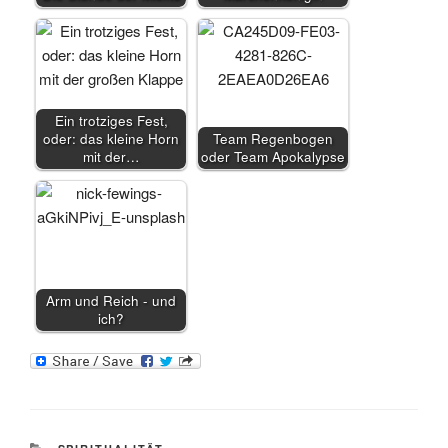
Ein trotziges Fest,
oder: das kleine Horn
Team Regenbogen
mit der…
oder Team Apokalypse
Arm und Reich - und
ich?
KATEGORIEN