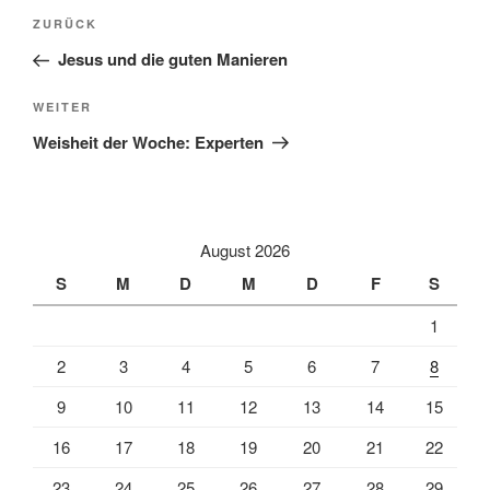
Beitragsnavigation
Vorheriger
ZURÜCK
Beitrag
Jesus und die guten Manieren
Nächster
WEITER
Beitrag
Weisheit der Woche: Experten
August 2026
S
M
D
M
D
F
S
1
2
3
4
5
6
7
8
9
10
11
12
13
14
15
16
17
18
19
20
21
22
23
24
25
26
27
28
29