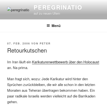
Zum
PEREGRINATIO
Inhalt
auf zu neuen Ufern
springen
Menü
VERÖFFENTLICHT
07. FEB. 2006
VON
PETER
AM
Retourkutschen
Im Iran läuft ein
Karikaturenwettbewerb über den Holocaust
an. Na prima.
Man fragt sich, wozu: Jede Karikatur wird hinter den
Sprüchen zurückbleiben, die wir alle schon in den letzten
Monaten aus Teheran übertragen bekommen haben. Ein
paar radikale Israelis werden vielleicht auf die Barrikaden
gehen.