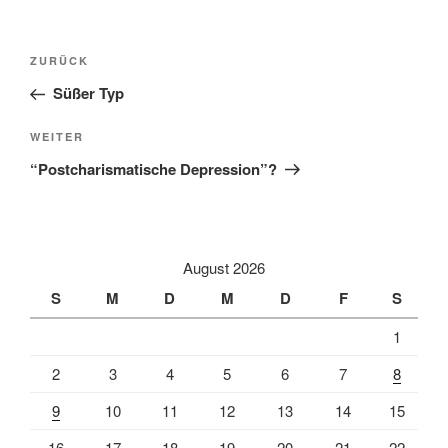
Beitragsnavigation
Vorheriger
ZURÜCK
Beitrag
Süßer Typ
Nächster
WEITER
Beitrag
“Postcharismatische Depression”?
August 2026
S
M
D
M
D
F
S
1
2
3
4
5
6
7
8
9
10
11
12
13
14
15
16
17
18
19
20
21
22