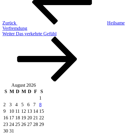
Zurück
Heilsame
Verfremdung
Nächster
Weiter
Das verkehrte Gefühl
Beitrag
August 2026
S
M
D
M
D
F
S
1
2
3
4
5
6
7
8
9
10
11
12
13
14
15
16
17
18
19
20
21
22
23
24
25
26
27
28
29
30
31