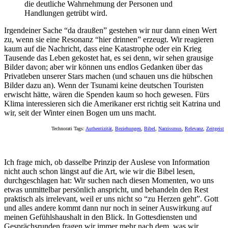
die deutliche Wahrnehmung der Personen und
Handlungen getrübt wird.
Irgendeiner Sache “da draußen” gestehen wir nur dann einen Wert
zu, wenn sie eine Resonanz “hier drinnen” erzeugt. Wir reagieren
kaum auf die Nachricht, dass eine Katastrophe oder ein Krieg
Tausende das Leben gekostet hat, es sei denn, wir sehen grausige
Bilder davon; aber wir können uns endlos Gedanken über das
Privatleben unserer Stars machen (und schauen uns die hübschen
Bilder dazu an). Wenn der Tsunami keine deutschen Touristen
erwischt hätte, wären die Spenden kaum so hoch gewesen. Fürs
Klima interessieren sich die Amerikaner erst richtig seit Katrina und
wir, seit der Winter einen Bogen um uns macht.
Technorati Tags:
Authentizität
,
Beziehungen
,
Bibel
,
Narzissmus
,
Relevanz
,
Zeitgeist
Ich frage mich, ob dasselbe Prinzip der Auslese von Information
nicht auch schon längst auf die Art, wie wir die Bibel lesen,
durchgeschlagen hat: Wir suchen nach diesen Momenten, wo uns
etwas unmittelbar persönlich anspricht, und behandeln den Rest
praktisch als irrelevant, weil er uns nicht so “zu Herzen geht”. Gott
und alles andere kommt dann nur noch in seiner Auswirkung auf
meinen Gefühlshaushalt in den Blick. In Gottesdiensten und
Gesprächsrunden fragen wir immer mehr nach dem, was wir