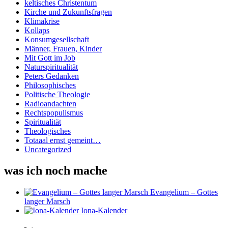
keltisches Christentum
Kirche und Zukunftsfragen
Klimakrise
Kollaps
Konsumgesellschaft
Männer, Frauen, Kinder
Mit Gott im Job
Naturspiritualität
Peters Gedanken
Philosophisches
Politische Theologie
Radioandachten
Rechtspopulismus
Spiritualität
Theologisches
Totaaal ernst gemeint…
Uncategorized
was ich noch mache
Evangelium – Gottes
langer Marsch
Iona-Kalender