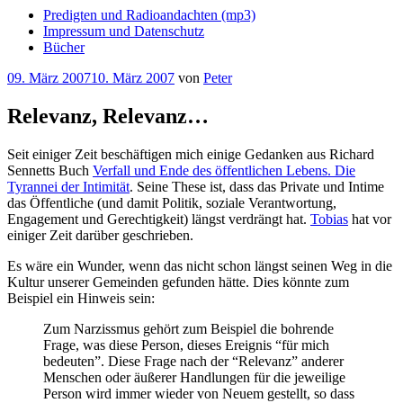
Predigten und Radioandachten (mp3)
Impressum und Datenschutz
Bücher
Veröffentlicht
09. März 2007
10. März 2007
von
Peter
am
Relevanz, Relevanz…
Seit einiger Zeit beschäftigen mich einige Gedanken aus Richard
Sennetts Buch
Verfall und Ende des öffentlichen Lebens. Die
Tyrannei der Intimität
. Seine These ist, dass das Private und Intime
das Öffentliche (und damit Politik, soziale Verantwortung,
Engagement und Gerechtigkeit) längst verdrängt hat.
Tobias
hat vor
einiger Zeit darüber geschrieben.
Es wäre ein Wunder, wenn das nicht schon längst seinen Weg in die
Kultur unserer Gemeinden gefunden hätte. Dies könnte zum
Beispiel ein Hinweis sein:
Zum Narzissmus gehört zum Beispiel die bohrende
Frage, was diese Person, dieses Ereignis “für mich
bedeuten”. Diese Frage nach der “Relevanz” anderer
Menschen oder äußerer Handlungen für die jeweilige
Person wird immer wieder von Neuem gestellt, so dass