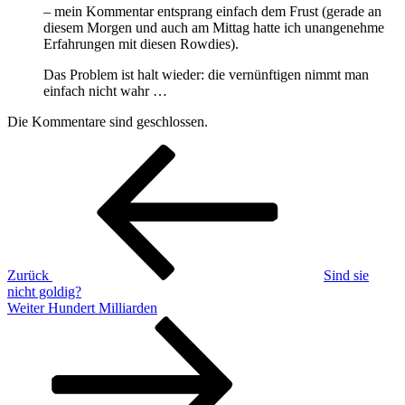
– mein Kommentar entsprang einfach dem Frust (gerade an
diesem Morgen und auch am Mittag hatte ich unangenehme
Erfahrungen mit diesen Rowdies).
Das Problem ist halt wieder: die vernünftigen nimmt man
einfach nicht wahr …
Die Kommentare sind geschlossen.
Beitragsnavigation
Vorheriger
Beitrag
Zurück
Sind sie
nicht goldig?
Nächster
Weiter
Hundert Milliarden
Beitrag