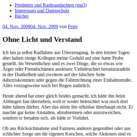
Predigten und Radioandachten (mp3)
Impressum und Datenschutz
Bücher
Veröffentlicht
04. Nov. 2009
04. Nov. 2009
von
Peter
am
Ohne Licht und Verstand
Ich bin ja selbst Radfahrer aus Überzeugung. In den letzten Tagen
aber haben einige Kollegen meine Geduld auf eine harte Probe
gestellt. Im Wesentlichen sind es zwei Dinge, die so etwas wie
Ärger oder Fremdschämen auslösen: Unbeleuchtet herumzuradeln
in der Dunkelheit und zweitens auf der falschen Seite
daherzukommen oder gegen die Fahrtrichtung einer Einbahnstraße.
Alles vorzugsweise noch bei Regen natürlich.
Heute abend hat einer gleich beides gemacht, ich hätte ihn beim
Abbiegen fast übersehen, weil er weder beleuchtet war noch dort
hätte fahren dürfen. Aber das störte ihn offenbar überhaupt nicht. Er
machte gar keine Anstalten, abzubremsen oder auszuweichen,
sondern er benahm sich, als hätte er Vorfahrt.
Ob aus Rücksichtnahme und Fairness anderen gegenüber oder aus
schlichter Sorge um die eigenen Knochen, solche Aktionen sind es