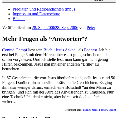
Predigten und Radioandachten (mp3)
Impressum und Datenschutz
Bücher
Veröffentlicht am
28. Sep. 2006
28. Sep. 2006
von
Peter
Mehr Fragen als “Antworten”?
Conrad Gempf
liest sein
Buch “Jesus Asked”
als
Podcast
. Ich bin
erst bei Folge 3 mit dem Hören, aber es ist gut geschrieben und
schön vorgelesen. Und ich stelle fest, man kann gar nicht genug
Hilfen bekommen, Jesus mal mit einer anderen “Brille” zu
betrachten.
In 67 Gesprächen, die von Jesus überliefert sind, stellt Jesus rund 50
Fragen. Darüber hinaus erzählt er rätselhafte Geschichten. Es ging
ihm also weniger darum, einfach eine Botschaft “an den Mann zu
bringen” und sich mit der Aura des Allwissenden zu umgeben. Nur
eine Technik? Ich denke nicht, aber hören wir doch einfach
weiter…
Technorati Tags:
Bücher
,
Jesus
,
Podcast
,
Fragen