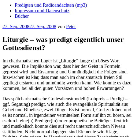
Predigten und Radioandachten (mp3)
Impressum und Datenschutz
Bücher
Veröffentlicht
27. Sep. 2008
27. Sep. 2008
von
Peter
am
Liturgie – was predigt eigentlich unser
Gottesdienst?
Im charismatischen Lager ist „Liturgie“ lange ein böses Wort
gewesen. Die Implikation war, dass hier der Geist in Formeln
gepresst wird und Erstarrung und Unmündigkeit die Folgen sind.
Inzwischen ist klar, dass man auch im charismatisch-freien Stil
gepflegt erstarren und unmündig werden kann. Wie konnte es dazu
kommen, bei all den guten Vorsätzen und hohen Erwartungen?
Das spätcharismatische Gottesdienstmodell (Lobpreis – Predigt –
ggf. Segnung) predigt, wie auch die evangelikale Spiritualität aus
Gebet und Bibellese, zwei Dinge: Es ist normal, Gott zu loben und
es ist normal, in irgendeiner vermittelten Form auf ihn zu hören, sei
es durch eine(n) Prediger(in) oder prophetische Beiträge. Textlich
und musikalisch konnte dies auf recht unterschiedlichen Niveau
stattfinden. Nicht normal dagegen sind Elemente wie Klage,