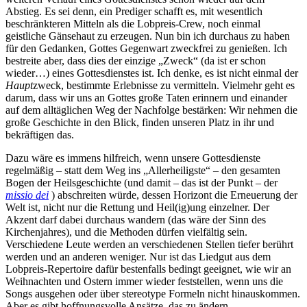
Abstieg. Es sei denn, ein Prediger schafft es, mit wesentlich
beschränkteren Mitteln als die Lobpreis-Crew, noch einmal
geistliche Gänsehaut zu erzeugen. Nun bin ich durchaus zu haben
für den Gedanken, Gottes Gegenwart zweckfrei zu genießen. Ich
bestreite aber, dass dies der einzige „Zweck“ (da ist er schon
wieder…) eines Gottesdienstes ist. Ich denke, es ist nicht einmal der
Haupt
zweck, bestimmte Erlebnisse zu vermitteln. Vielmehr geht es
darum, dass wir uns an Gottes große Taten erinnern und einander
auf dem alltäglichen Weg der Nachfolge bestärken: Wir nehmen die
große Geschichte in den Blick, finden unseren Platz in ihr und
bekräftigen das.
Dazu wäre es immens hilfreich, wenn unsere Gottesdienste
regelmäßig – statt dem Weg ins „Allerheiligste“ – den gesamten
Bogen der Heilsgeschichte (und damit – das ist der Punkt – der
missio dei
) abschreiten würde, dessen Horizont die Erneuerung der
Welt ist, nicht nur die Rettung und Heil(ig)ung einzelner. Der
Akzent darf dabei durchaus wandern (das wäre der Sinn des
Kirchenjahres), und die Methoden dürfen vielfältig sein.
Verschiedene Leute werden an verschiedenen Stellen tiefer berührt
werden und an anderen weniger. Nur ist das Liedgut aus dem
Lobpreis-Repertoire dafür bestenfalls bedingt geeignet, wie wir an
Weihnachten und Ostern immer wieder feststellen, wenn uns die
Songs ausgehen oder über stereotype Formeln nicht hinauskommen.
Aber es gibt hoffnungsvolle Ansätze, das zu ändern.