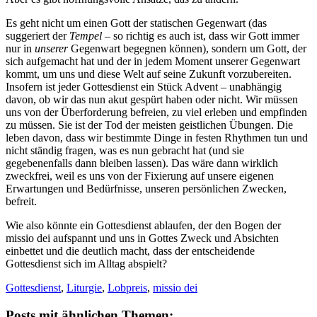
Es geht nicht um einen Gott der statischen Gegenwart (das
suggeriert der
Tempel
– so richtig es auch ist, dass wir Gott immer
nur in
unserer
Gegenwart begegnen können), sondern um Gott, der
sich aufgemacht hat und der in jedem Moment unserer Gegenwart
kommt, um uns und diese Welt auf seine Zukunft vorzubereiten.
Insofern ist jeder Gottesdienst ein Stück Advent – unabhängig
davon, ob wir das nun akut gespürt haben oder nicht. Wir müssen
uns von der Überforderung befreien, zu viel erleben und empfinden
zu müssen. Sie ist der Tod der meisten geistlichen Übungen. Die
leben davon, dass wir bestimmte Dinge in festen Rhythmen tun und
nicht ständig fragen, was es nun gebracht hat (und sie
gegebenenfalls dann bleiben lassen). Das wäre dann wirklich
zweckfrei, weil es uns von der Fixierung auf unsere eigenen
Erwartungen und Bedürfnisse, unseren persönlichen Zwecken,
befreit.
Wie also könnte ein Gottesdienst ablaufen, der den Bogen der
missio dei aufspannt und uns in Gottes Zweck und Absichten
einbettet und die deutlich macht, dass der entscheidende
Gottesdienst sich im Alltag abspielt?
Gottesdienst
,
Liturgie
,
Lobpreis
,
missio dei
Posts mit ähnlichen Themen: