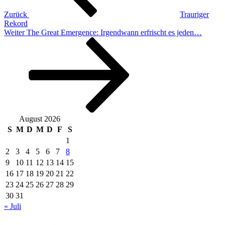
Zurück
Trauriger
Rekord
Nächster
Weiter
The Great Emergence: Irgendwann erfrischt es jeden…
Beitrag
August 2026
S
M
D
M
D
F
S
1
2
3
4
5
6
7
8
9
10
11
12
13
14
15
16
17
18
19
20
21
22
23
24
25
26
27
28
29
30
31
« Juli