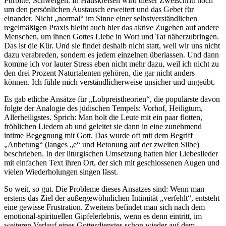
Fürbitte, Schweigen. In Hauskreisen wird dieser Zweischritt noch
um den persönlichen Austausch erweitert und das Gebet für
einander. Nicht „normal“ im Sinne einer selbstverständlichen
regelmäßigen Praxis bleibt auch hier das aktive Zugehen auf andere
Menschen, um ihnen Gottes Liebe in Wort und Tat näherzubringen.
Das ist die Kür. Und sie findet deshalb nicht statt, weil wir uns nicht
dazu verabreden, sondern es jedem einzelnen überlassen. Und dann
komme ich vor lauter Stress eben nicht mehr dazu, weil ich nicht zu
den drei Prozent Naturtalenten gehören, die gar nicht anders
können. Ich fühle mich verständlicherweise unsicher und ungeübt.
Es gab etliche Ansätze für „Lobpreistheorien“, die populärste davon
folgte der Analogie des jüdischen Tempels: Vorhof, Heiligtum,
Allerheiligstes. Sprich: Man holt die Leute mit ein paar flotten,
fröhlichen Liedern ab und geleitet sie dann in eine zunehmend
intime Begegnung mit Gott. Das wurde oft mit dem Begriff
„Anbetung“ (langes „e“ und Betonung auf der zweiten Silbe)
beschrieben. In der liturgischen Umsetzung hatten hier Liebeslieder
mit einfachen Text ihren Ort, der sich mit geschlossenen Augen und
vielen Wiederholungen singen lässt.
So weit, so gut. Die Probleme dieses Ansatzes sind: Wenn man
erstens das Ziel der außergewöhnlichen Intimität „verfehlt“, entsteht
eine gewisse Frustration. Zweitens befindet man sich nach dem
emotional-spirituellen Gipfelerlebnis, wenn es denn eintritt, im
weiteren Verlauf eines Gottesdienstes schon wieder auf dem