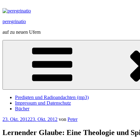
Zum
Inhalt
springen
peregrinatio
auf zu neuen Ufern
Predigten und Radioandachten (mp3)
Impressum und Datenschutz
Bücher
Veröffentlicht
23. Okt. 2012
23. Okt. 2012
von
Peter
am
Lernender Glaube: Eine Theologie und Spir