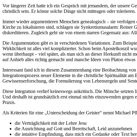
Vor längerer Zeit hatte ich ein Gespräch mit jemandem, der unsere Ge
christlich sein. Er könne solche Dinge nicht mittragen oder tolerieren.
Immer wieder argumentieren Menschen genealogisch – sie verfolgen den
Kirche zu lokalisieren sind, schlagen sie Synkretismusalarm: Reiner 
diskreditieren. Zugleich geht sie von einem starren Gegensatz aus: Al
Die Argumentation gibt es in verschiedenen Variationen. Zum Beispiel
Wirklichkeit ist alles viel komplizierter. Schon beim Apostelkonzil 
wenn überhaupt – viel später, als man sich an dieser Herkunft nicht 
auf Anhieb alles richtig gemacht und manche Ideen von Platon etwas 
Interessant fand ich in diesem Zusammenhang eine Beobachtung vo
Integrationsprozess neuer Elemente in die christliche Spiritualität 
Gewissenserforschung, die Formulierung von Lebensregeln und Senten
Diese Integration verlief keineswegs unkritisch. Die Mönche setzten 
Und deshalb ist grundsätzlich erst einmal nichts einzuwenden gegen ei
Praxis.
Als Kriterien für eine „Unterscheidung der Geister“ nennt Michael P
die Verträglichkeit mit der Lehre Jesu
die Ausrichtung auf Gott und Bereitschaft, Leid anzunehmen
die intuitive Empfindung, dass mich ein Gedanke oder Text ber