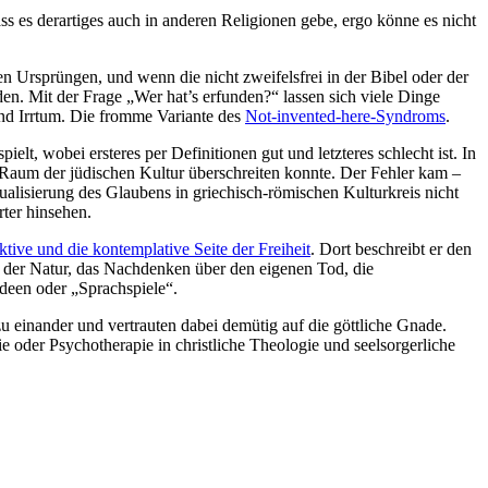
s es derartiges auch in anderen Religionen gebe, ergo könne es nicht
n Ursprüngen, und wenn die nicht zweifelsfrei in der Bibel oder der
en. Mit der Frage „Wer hat’s erfunden?“ lassen sich viele Dinge
 und Irrtum. Die fromme Variante des
Not-invented-here-Syndroms
.
t, wobei ersteres per Definitionen gut und letzteres schlecht ist. In
n Raum der jüdischen Kultur überschreiten konnte. Der Fehler kam –
ualisierung des Glaubens in griechisch-römischen Kulturkreis nicht
ter hinsehen.
ktive und die kontemplative Seite der Freiheit
. Dort beschreibt er den
it der Natur, das Nachdenken über den eigenen Tod, die
deen oder „Sprachspiele“.
u einander und vertrauten dabei demütig auf die göttliche Gnade.
e oder Psychotherapie in christliche Theologie und seelsorgerliche