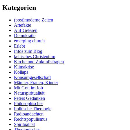
Kategorien
(post)moderne Zeiten
Artefakte
Auf-Gelesen
Demokratie
emerging church
Erlebt
Infos zum Blog
keltisches Christentum
Kirche und Zukunftsfragen
Klimakrise
Kollaps
Konsumgesellschaft
Männer, Frauen, Kinder
Mit Gott im Job
Naturspiritualität
Peters Gedanken
Philosophisches
Politische Theologie
Radioandachten
Rechtspopulismus
Spiritualität
Theologisches