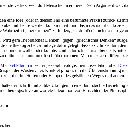
meinde verließ, weil dort Menschen meditieren. Sein Argument war, das
 eine Idee (oder in diesem Fall eine bestimmte Praxis) zurück zu ihre
Glaube und Lehre werden kontaminiert, und das muss natürlich böse end
le Wahrheit ist „hier drinnen“ zu finden, „da draußen“ nichts als Lüge
 wird gern „hebräisches Denken“ gegen „griechisches Denken“ ausgespiel
wurde die theologische Grundlage dafür gelegt, dass das Christentum de
mehr erinnern wollte oder konnte. Und natürlich hat man bei der Kontext
zu optimistisch und unkritisch übernommen. Man muss also differenzier
n
Michael Pflaum
in seiner pastoraltheologischen Dissertation über
Die a
am Beispiel der Wüstenväter. Konkret ging es um die Übereinstimmung m
zen, die drei Stufen oder Etappen des geistlichen Weges und andere I
Inhalte der Schrift und antike Übungen in eine durchdachte Beziehung z
ne theologisch verantwortete Integration von Einsichten der Philosophi
flaum
eichert