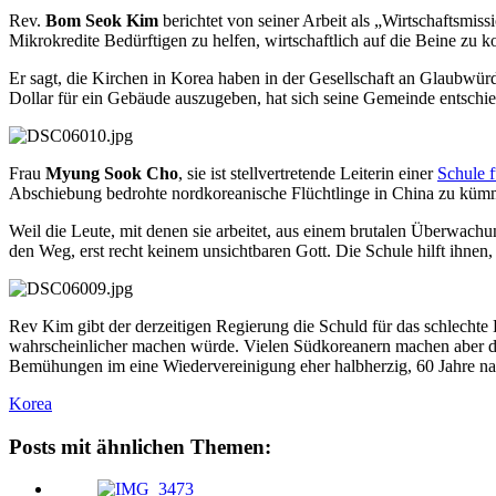
Rev.
Bom Seok Kim
berichtet von seiner Arbeit als „Wirtschaftsmis
Mikrokredite Bedürftigen zu helfen, wirtschaftlich auf die Beine zu
Er sagt, die Kirchen in Korea haben in der Gesellschaft an Glaubwürd
Dollar für ein Gebäude auszugeben, hat sich seine Gemeinde entschi
Frau
Myung Sook Cho
, sie ist stellvertretende Leiterin einer
Schule f
Abschiebung bedrohte nordkoreanische Flüchtlinge in China zu kümme
Weil die Leute, mit denen sie arbeitet, aus einem brutalen Überwac
den Weg, erst recht keinem unsichtbaren Gott. Die Schule hilft ihnen,
Rev Kim gibt der derzeitigen Regierung die Schuld für das schlecht
wahrscheinlicher machen würde. Vielen Südkoreanern machen aber die
Bemühungen im eine Wiedervereinigung eher halbherzig, 60 Jahre n
Korea
Posts mit ähnlichen Themen: