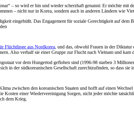
sionar“ – so wird er hin und wieder scherzhaft genannt: Er möchte mit d
 kommen – nicht nur in Korea, sondern auch in anderen Ländern wie Vi
igkeit eingebüßt. Das Engagement für soziale Gerechtigkeit auf dem Bo
eden
ür Flüchtlinge aus Nordkorea
, und das, obwohl Frauen in der Diktatur 
rn. Also verhalf sie einer Gruppe zur Flucht nach Vietnam und kam d
hungsstaat vor dem Hungertod geflohen sind (1996-98 starben 3 Millio
 sich in der südkoreanischen Gesellschaft zurechtzufinden, so dass sie
e Klima zwischen den koreanischen Staaten und hofft auf einen Wechse
 Kosten einer Wiedervereinigung Sorgen, nicht jeder möchte tatsächli
ach dem Krieg.