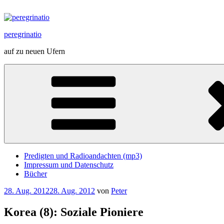
Zum
Inhalt
springen
peregrinatio
auf zu neuen Ufern
Predigten und Radioandachten (mp3)
Impressum und Datenschutz
Bücher
Veröffentlicht
28. Aug. 2012
28. Aug. 2012
von
Peter
am
Korea (8): Soziale Pioniere