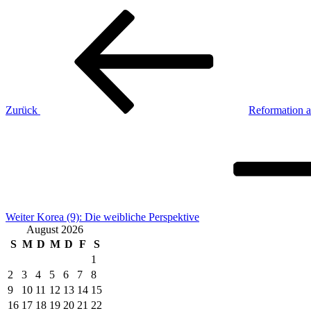
Beitragsnavigation
Vorheriger
Beitrag
Zurück
Reformation a
Nächster
Beitrag
Weiter
Korea (9): Die weibliche Perspektive
August 2026
S
M
D
M
D
F
S
1
2
3
4
5
6
7
8
9
10
11
12
13
14
15
16
17
18
19
20
21
22