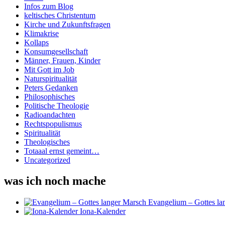
Infos zum Blog
keltisches Christentum
Kirche und Zukunftsfragen
Klimakrise
Kollaps
Konsumgesellschaft
Männer, Frauen, Kinder
Mit Gott im Job
Naturspiritualität
Peters Gedanken
Philosophisches
Politische Theologie
Radioandachten
Rechtspopulismus
Spiritualität
Theologisches
Totaaal ernst gemeint…
Uncategorized
was ich noch mache
Evangelium – Gottes la
Iona-Kalender