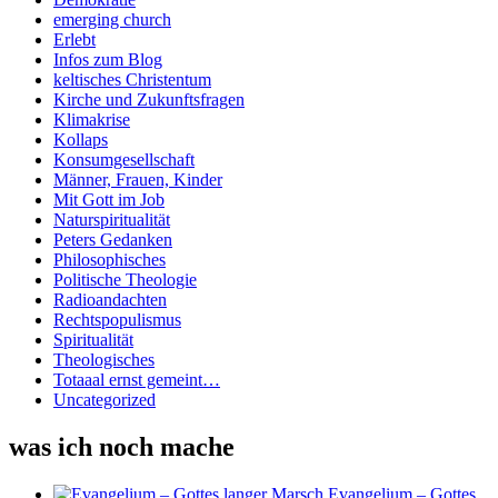
emerging church
Erlebt
Infos zum Blog
keltisches Christentum
Kirche und Zukunftsfragen
Klimakrise
Kollaps
Konsumgesellschaft
Männer, Frauen, Kinder
Mit Gott im Job
Naturspiritualität
Peters Gedanken
Philosophisches
Politische Theologie
Radioandachten
Rechtspopulismus
Spiritualität
Theologisches
Totaaal ernst gemeint…
Uncategorized
was ich noch mache
Evangelium – Gottes