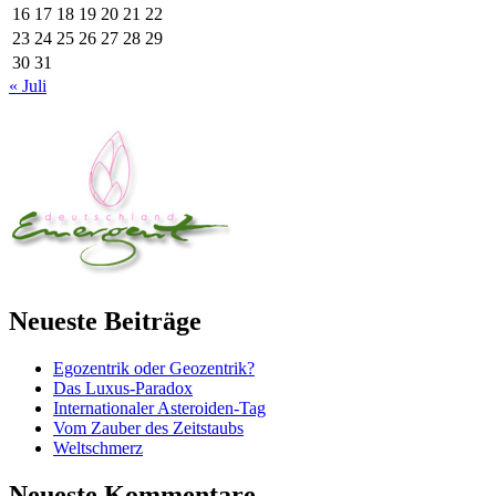
16
17
18
19
20
21
22
23
24
25
26
27
28
29
30
31
« Juli
Neueste Beiträge
Egozentrik oder Geozentrik?
Das Luxus-Paradox
Internationaler Asteroiden-Tag
Vom Zauber des Zeitstaubs
Weltschmerz
Neueste Kommentare