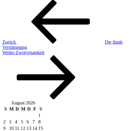
Beitragsnavigation
Vorheriger
Beitrag
Zurück
Die finale
Verstimmung
Nächster
Weiter
Zwei(n)samkeit
Beitrag
August 2026
S
M
D
M
D
F
S
1
2
3
4
5
6
7
8
9
10
11
12
13
14
15