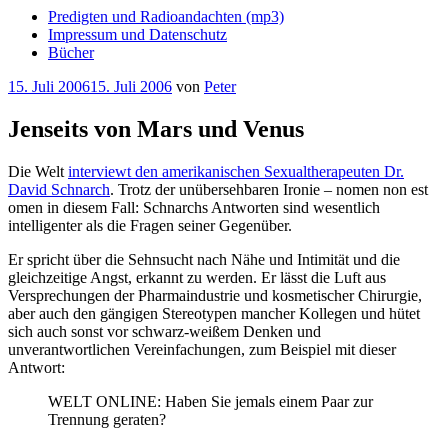
Predigten und Radioandachten (mp3)
Impressum und Datenschutz
Bücher
Veröffentlicht
15. Juli 2006
15. Juli 2006
von
Peter
am
Jenseits von Mars und Venus
Die Welt
interviewt den amerikanischen Sexualtherapeuten Dr.
David Schnarch
. Trotz der unübersehbaren Ironie – nomen non est
omen in diesem Fall: Schnarchs Antworten sind wesentlich
intelligenter als die Fragen seiner Gegenüber.
Er spricht über die Sehnsucht nach Nähe und Intimität und die
gleichzeitige Angst, erkannt zu werden. Er lässt die Luft aus
Versprechungen der Pharmaindustrie und kosmetischer Chirurgie,
aber auch den gängigen Stereotypen mancher Kollegen und hütet
sich auch sonst vor schwarz-weißem Denken und
unverantwortlichen Vereinfachungen, zum Beispiel mit dieser
Antwort:
WELT ONLINE: Haben Sie jemals einem Paar zur
Trennung geraten?