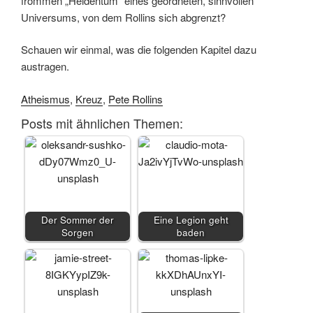
frommen „Heidentum“ eines geordneten, sinnvollen
Universums, von dem Rollins sich abgrenzt?
Schauen wir einmal, was die folgenden Kapitel dazu
austragen.
Atheismus
,
Kreuz
,
Pete Rollins
Posts mit ähnlichen Themen:
Der Sommer der
Eine Legion geht
Sorgen
baden