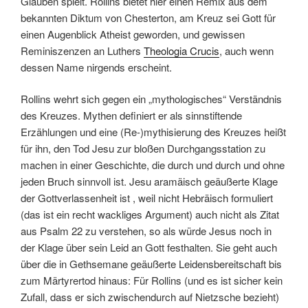
Glauben spielt. Rollins bietet hier einen Remix aus dem
bekannten Diktum von Chesterton, am Kreuz sei Gott für
einen Augenblick Atheist geworden, und gewissen
Reminiszenzen an Luthers
Theologia Crucis
, auch wenn
dessen Name nirgends erscheint.
Rollins wehrt sich gegen ein „mythologisches“ Verständnis
des Kreuzes. Mythen definiert er als sinnstiftende
Erzählungen und eine (Re-)mythisierung des Kreuzes heißt
für ihn, den Tod Jesu zur bloßen Durchgangsstation zu
machen in einer Geschichte, die durch und durch und ohne
jeden Bruch sinnvoll ist. Jesu aramäisch geäußerte Klage
der Gottverlassenheit ist , weil nicht Hebräisch formuliert
(das ist ein recht wackliges Argument) auch nicht als Zitat
aus Psalm 22 zu verstehen, so als würde Jesus noch in
der Klage über sein Leid an Gott festhalten. Sie geht auch
über die in Gethsemane geäußerte Leidensbereitschaft bis
zum Märtyrertod hinaus: Für Rollins (und es ist sicher kein
Zufall, dass er sich zwischendurch auf Nietzsche bezieht)