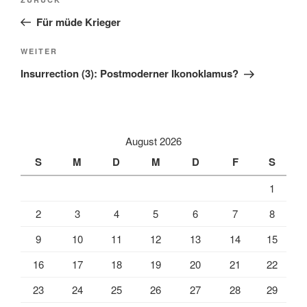
Vorheriger
Beitrag
Für müde Krieger
Nächster
WEITER
Beitrag
Insurrection (3): Postmoderner Ikonoklamus?
August 2026
S
M
D
M
D
F
S
1
2
3
4
5
6
7
8
9
10
11
12
13
14
15
16
17
18
19
20
21
22
23
24
25
26
27
28
29