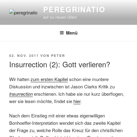
Zum
PEREGRINATIO
Inhalt
auf zu neuen Ufern
springen
Menü
VERÖFFENTLICHT
02. NOV. 2011
VON
PETER
AM
Insurrection (2): Gott verlieren?
Wir hatten
zum ersten Kapitel
schon eine muntere
Diskussion und inzwischen ist Jason Clarks Kritik zu
Insurrection
erschienen. Ich habe sie nur kurz überflogen,
wer sie lesen möchte, findet sie
hier
.
Nach dem Einstieg mit einer etwas eigenwilligen
Bonhoeffer-Interpretation wendet sich das zweite Kapitel
der Frage zu, welche Rolle das Kreuz für den christlichen