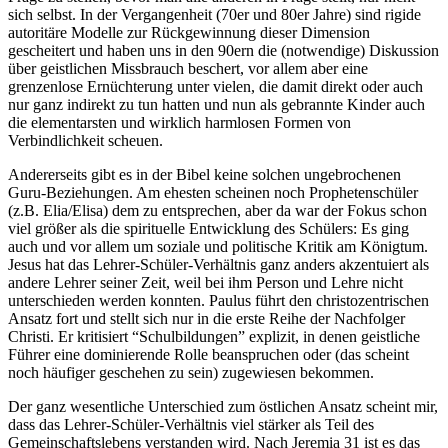
sich selbst. In der Vergangenheit (70er und 80er Jahre) sind rigide
autoritäre Modelle zur Rückgewinnung dieser Dimension
gescheitert und haben uns in den 90ern die (notwendige) Diskussion
über geistlichen Missbrauch beschert, vor allem aber eine
grenzenlose Ernüchterung unter vielen, die damit direkt oder auch
nur ganz indirekt zu tun hatten und nun als gebrannte Kinder auch
die elementarsten und wirklich harmlosen Formen von
Verbindlichkeit scheuen.
Andererseits gibt es in der Bibel keine solchen ungebrochenen
Guru-Beziehungen. Am ehesten scheinen noch Prophetenschüler
(z.B. Elia/Elisa) dem zu entsprechen, aber da war der Fokus schon
viel größer als die spirituelle Entwicklung des Schülers: Es ging
auch und vor allem um soziale und politische Kritik am Königtum.
Jesus hat das Lehrer-Schüler-Verhältnis ganz anders akzentuiert als
andere Lehrer seiner Zeit, weil bei ihm Person und Lehre nicht
unterschieden werden konnten. Paulus führt den christozentrischen
Ansatz fort und stellt sich nur in die erste Reihe der Nachfolger
Christi. Er kritisiert “Schulbildungen” explizit, in denen geistliche
Führer eine dominierende Rolle beanspruchen oder (das scheint
noch häufiger geschehen zu sein) zugewiesen bekommen.
Der ganz wesentliche Unterschied zum östlichen Ansatz scheint mir,
dass das Lehrer-Schüler-Verhältnis viel stärker als Teil des
Gemeinschaftslebens verstanden wird. Nach Jeremia 31 ist es das