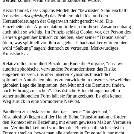
werden könnte, wenn sie denn funktionieren würde.
Bezold findet, dass Caplans Modell der “bewussten Schülerschaft”
(conscious
discipleship
!) das Problem nicht löst und den
Herausforderungen der Gegenwart nicht gerecht wird. Die
Einzelheiten der Argumentation finde ich für diesen Zusammenhang
auch nicht so wichtig. Im Prinzip schlägt Caplan vor, der Person des
Lehrers gegenüber kritisch zu bleiben, aber seiner “Transmission”
(dem, was spirituell von ihm ausgeht – Charismatiker würden hier
wohl “Salbung” sagen) dennoch zu vertrauen. Merkwürdiges
Kunststück…
Relativ ratlos formuliert Bezold am Ende die Aufgabe, “dass wir
autoritätsphobische, verwundete Postmodernisten das Risiko
eingehen müssen, uns über unseren Zynismus hinsichtlich
spiritueller Autoritäten hinaus zu entwickeln in unserer verzweifelten
globalen Lage die Inspiration, den Mut und die Demut zu finden,
nach Führung zu suchen”. Das östliche Erleuchtungsmodell in
seiner traditionellen Form hält sie für ungeeignet. Es gibt keinen
Weg zurück in eine vormoderne Naivität.
Parallelen zur Diskussion über das Thema “Jüngerschaft”
(discipleship) liegen auf der Hand: Echte Transformation erfordert
den Kontext einer Beziehung mit einem gewissen Maß an Vertrauen
und Verbindlichkeit und vor allem der Bereitschaft, sich selbst in
Frage zu stellen, bevor man alle anderen in Frage stellt, nur nicht