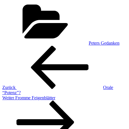
Kategorien
Peters Gedanken
Beitragsnavigation
Vorheriger
Beitrag
Zurück
Orale
“Potenz”?
Nächster
Weiter
Fromme Feigenblätter
Beitrag