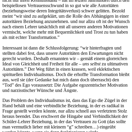
nicht nur ihren Kenntnisstand – hat im letzten Jahrhundert durch den
beispiellosen Vertrauensschwund in so gut wie alle Autoritäten
(beziehungsweise deren Integritätsverlust) schwer gelitten. Bezold
meint “wir sind zu aufgeklärt, um die Rolle des Abhängigen in einer
autoritären Beziehung anzunehmen. und nur allzu oft ist der Wunsch
nach einem Lehrer tatsächlich mit all unseren anderen Motivationen
vermischt, welche mehr mit Bequemlichkeit und Trost zu tun haben
als mit echter Transformation.”
Interessant ist dann die Schlussfolgerung: “wir hinterfragten und
stellten dabei fest, dass unsere Autoritäten den Erwartungen nicht
gerecht wurden. Deshalb ernannten wir – gemäß einem glorreichen
Ideal von Gleichheit und Freiheit für alle –
uns selbst
zu ultimativen
Autoritäten.” Der Weg führt in einen krassen, weil eklektischen
spirituellen Individualismus. Doch die erhoffte Transformation bleibt
aus, weil sie (der Gedanke hat mich dann doch überrascht) den
“Tod” des Ego voraussetzt: Die Aufgabe egozentrischer Motivation
und narzisstischer Wünsche und Ängste.
Das Problem des Individualismus ist, dass das Ego die Zügel in der
Hand behält und eine verbindliche Beziehung, in der es radikal in
Frage gestellt werden könnte, nur allzu schnell aus verletztem Stolz
heraus beendet. Das erschwert die Hingabe und Verbindlichkeit der
Schüler-Lehrer Beziehung, in der das Vertrauen zu Gott (das sollte
man vermutlich lieber mit kleinem “g” schreiben…) eingeübt