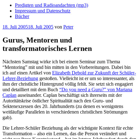
Predigten und Radioandachten (mp3)
Impressum und Datenschutz
Bücher
Veröffentlicht
18. Juli 2005
18. Juli 2005
von
Peter
am
Gurus, Mentoren und
transformatorisches Lernen
Nächsten Samstag wirke ich bei einem Seminar zum Thema
“Mentoring” mit und bin mitten in den Vorbereitungen. Dabei bin
ich auf einen Artikel von
Elizabeth Debold zur Zukunft der Schüler-
Lehrer-Beziehung
gestoßen. Vielleicht ist er um so interessanter, als
ihm der christliche Hintergrund völlig fehlt. Sie setzt sich engagiert
und detailliert mit dem Buch
“Do you need a Guru?” von Mariana
Caplan
auseinander. Caplan beschäftigt sich ihrerseits mit der
Autoritätskrise östlicher Spiritualität nach den Guru- und
Sektenexzessen des 20. Jahrhunderts (zu denen es wenigstens
weitläufige Parallelen in verschiedenen christlichen Strömungen
gab).
Die Lehrer-Schüler Beziehung als der wichtigste Kontext für echte
Transformation – also ein Lernen, das die Person verändert und