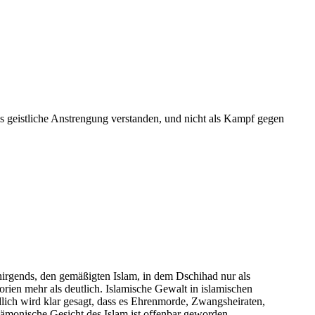
 geistliche Anstrengung verstanden, und nicht als Kampf gegen
irgends, den gemäßigten Islam, in dem Dschihad nur als
rien mehr als deutlich. Islamische Gewalt in islamischen
ndlich wird klar gesagt, dass es Ehrenmorde, Zwangsheiraten,
ämonische Gesicht des Islam ist offenbar geworden.