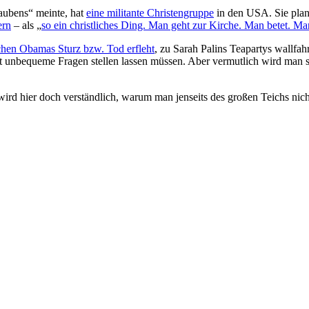
aubens“ meinte, hat
eine militante Christengruppe
in den USA. Sie plan
ern
– als „
so ein christliches Ding. Man geht zur Kirche. Man betet. M
chen Obamas Sturz bzw. Tod erfleht
, zu Sarah Palins Teapartys wallfahr
etzt unbequeme Fragen stellen lassen müssen. Aber vermutlich wird man
ird hier doch verständlich, warum man jenseits des großen Teichs nich