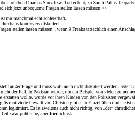
belsprüchen Obamas Sturz bzw. Tod erfleht, zu Sarah Palins Teapartys wa
ird sich jetzt unbequeme Fragen stellen lassen müssen.<<
st mir manchmal echt schleierhaft.
durchaus kontrovers diskutiert.
gen stellen lassen müssen", wenn 9 Freaks tatsächlich einen Anschla
as steht außer Frage und muss wohl auch nicht diskutiert werden. Jeder
, nicht der Fall. In Pakistan wurde, um ein Beispiel von vielen zu nenn
e erstatten wollte, wurde vor ihren Kinden von den Polizisten vergewal
giös motivierte Gewalt von Christen gibt es in Einzelfällen und sie ist 
 legitimiert. Es ist zweitens auch nicht richtig, von „der“ christlich
l zwar politische, aber friedlich ist.