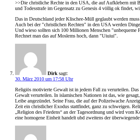
>>Die christliche Rechte in den USA, die auf Aufklebern mit Bi
und Todesstrafe im Gegensatz zu Genesis 4 völlig ok findet, w
Das in Deutschland jeder Klischee-Müll geglaubt werden muss i
Auch bei der "christlichen Rechten" in den USA werden Dinge 
Und wieso sollten sich 100 Millionen Menschen "unbequeme Fra
Rechnet man das auf Moslems hoch, dann "Uiuiui".
Dirk
sagt:
30. März 2010 um 17:58 Uhr
Religiös motivierte Gewalt ist in jedem Fall zu verurteilen. D
Gewalt verurteilen. In islamischen Nationen ist das, wie gesagt
Leibe angezündet. Seine Frau, die auf der Polizeiwache Anzeig
Zeit ein christlicher Exodus stattfindet, ganz zu schweigen. Reli
„Religion des Friedens“ an der Tagesordnung und wird vom Koran
eine homogene Einheit handelt ubd zweitens der überwiegende Tei