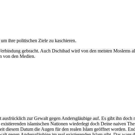
 um ihre politischen Ziele zu kaschieren.
Verbindung gebracht. Auch Dschihad wird von den meisten Moslems als
en von den Medien.
ausfrücklich zur Gewalt gegen Andersgläubige auf. Es gibt ihn doch n
l existierenden islamischen Nationen wiederlegt doch Deine naiven Theo
ur seit diesem Datum die Augen für den realen Islam geöffnet worden. E
t gegen Andersgläubige im real existierenden Islam gibt. Das ware d