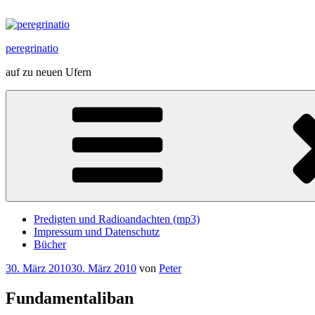
Zum
Inhalt
springen
peregrinatio
auf zu neuen Ufern
Predigten und Radioandachten (mp3)
Impressum und Datenschutz
Bücher
Veröffentlicht
30. März 2010
30. März 2010
von
Peter
am
Fundamentaliban