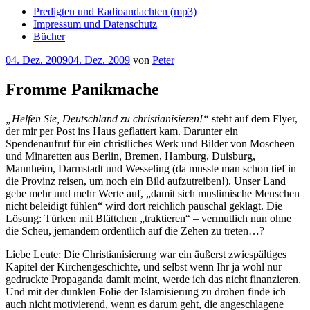
Predigten und Radioandachten (mp3)
Impressum und Datenschutz
Bücher
Veröffentlicht
04. Dez. 2009
04. Dez. 2009
von
Peter
am
Fromme Panikmache
„Helfen Sie, Deutschland zu christianisieren!“
steht auf dem Flyer,
der mir per Post ins Haus geflattert kam. Darunter ein
Spendenaufruf für ein christliches Werk und Bilder von Moscheen
und Minaretten aus Berlin, Bremen, Hamburg, Duisburg,
Mannheim, Darmstadt und Wesseling (da musste man schon tief in
die Provinz reisen, um noch ein Bild aufzutreiben!). Unser Land
gebe mehr und mehr Werte auf, „damit sich muslimische Menschen
nicht beleidigt fühlen“ wird dort reichlich pauschal geklagt. Die
Lösung: Türken mit Blättchen „traktieren“ – vermutlich nun ohne
die Scheu, jemandem ordentlich auf die Zehen zu treten…?
Liebe Leute: Die Christianisierung war ein äußerst zwiespältiges
Kapitel der Kirchengeschichte, und selbst wenn Ihr ja wohl nur
gedruckte Propaganda damit meint, werde ich das nicht finanzieren.
Und mit der dunklen Folie der Islamisierung zu drohen finde ich
auch nicht motivierend, wenn es darum geht, die angeschlagene