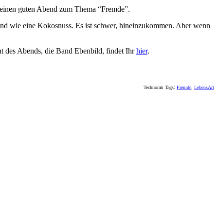
ag einen guten Abend zum Thema “Fremde”.
n sind wie eine Kokosnuss. Es ist schwer, hineinzukommen. Aber wenn
t des Abends, die Band Ebenbild, findet Ihr
hier
.
Technorati Tags:
Fremde
,
LebensArt