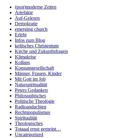
(post)moderne Zeiten
Artefakte
Auf-Gelesen
Demokratie
emerging church
Erlebt
Infos zum Blog
keltisches Christentum
Kirche und Zukunftsfragen
Klimakrise
Kollaps
Konsumgesellschaft
Männer, Frauen, Kinder
Mit Gott im Job
Naturspiritualität
Peters Gedanken
Philosophisches
Politische Theologie
Radioandachten
Rechtspopulismus
Spiritualität
Theologisches
Totaaal ernst gemeint…
Uncategorized