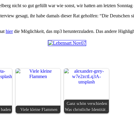
erg nicht so gut gefüllt war wie sonst, wir hatten am letzten Sonnt
 Interview gesagt, ihr habe damals dieser Rat geholfen: “Die Deutsche
hat
hier
die Möglichkeit, das mp3 herunterzuladen. Das andere Highligh
Ganz schön verschieden:
 baden
Viele kleine Flammen
Was christliche Identität…