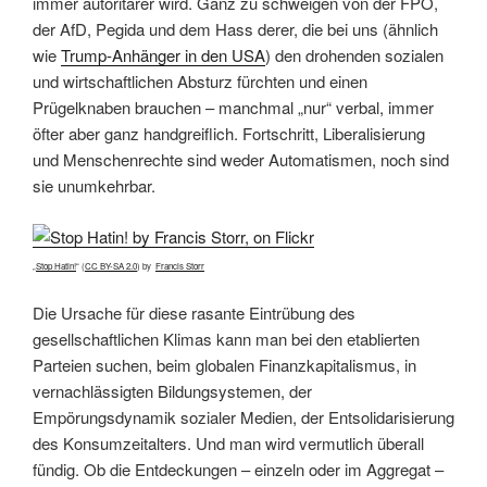
immer autoritärer wird. Ganz zu schweigen von der FPÖ,
der AfD, Pegida und dem Hass derer, die bei uns (ähnlich
wie
Trump-Anhänger in den USA
) den drohenden sozialen
und wirtschaftlichen Absturz fürchten und einen
Prügelknaben brauchen – manchmal „nur“ verbal, immer
öfter aber ganz handgreiflich. Fortschritt, Liberalisierung
und Menschenrechte sind weder Automatismen, noch sind
sie unumkehrbar.
„
Stop Hatin!
“ (
CC BY-SA 2.0
) by
Francis Storr
Die Ursache für diese rasante Eintrübung des
gesellschaftlichen Klimas kann man bei den etablierten
Parteien suchen, beim globalen Finanzkapitalismus, in
vernachlässigten Bildungsystemen, der
Empörungsdynamik sozialer Medien, der Entsolidarisierung
des Konsumzeitalters. Und man wird vermutlich überall
fündig. Ob die Entdeckungen – einzeln oder im Aggregat –