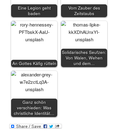
Eine Legion geht
Vom Zauber des
baden
Zeitstaubs
Solidarisches Seufzen:
Von Walen, Wehen
An Gottes Käfig rütteln
und dem…
Ganz schön
verschieden: Was
christliche Identität…