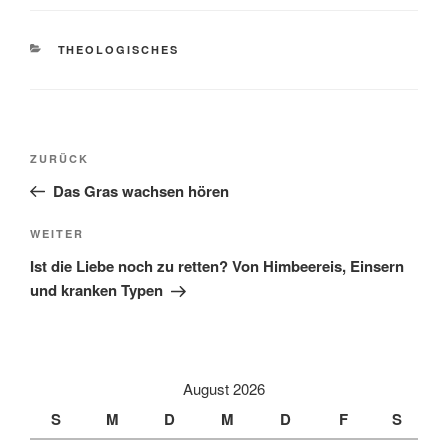
KATEGORIEN
THEOLOGISCHES
Beitragsnavigation
Vorheriger
ZURÜCK
Beitrag
Das Gras wachsen hören
Nächster
WEITER
Beitrag
Ist die Liebe noch zu retten? Von Himbeereis, Einsern
und kranken Typen
August 2026
S
M
D
M
D
F
S