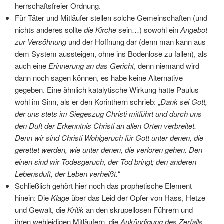
herrschaftsfreier Ordnung.
Für Täter und Mitläufer stellen solche Gemeinschaften (und
nichts anderes sollte
die Kirche
sein…) sowohl ein
Angebot
zur Versöhnung
und der Hoffnung dar (denn man kann aus
dem System aussteigen, ohne ins Bodenlose zu fallen), als
auch eine
Erinnerung an das Gericht
, denn niemand wird
dann noch sagen können, es habe keine Alternative
gegeben. Eine ähnlich katalytische Wirkung hatte Paulus
wohl im Sinn, als er den Korinthern schrieb: „
Dank sei Gott,
der uns stets im Siegeszug Christi mitführt und durch uns
den Duft der Erkenntnis Christi an allen Orten verbreitet.
Denn wir sind Christi Wohlgeruch für Gott unter denen, die
gerettet werden, wie unter denen, die verloren gehen. Den
einen sind wir Todesgeruch, der Tod bringt; den anderen
Lebensduft, der Leben verheißt.
“
Schließlich gehört hier noch das prophetische Element
hinein: Die
Klage
über das Leid der Opfer von Hass, Hetze
und Gewalt, die
Kritik
an den skrupellosen Führern und
ihren wehleidigen Mitläufern, die
Ankündigung des Zerfalls