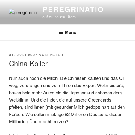
Zum
PEREGRINATIO
Inhalt
auf zu neuen Ufern
springen
Menü
VERÖFFENTLICHT
31. JULI 2007
VON
PETER
AM
China-Koller
Nun auch noch die Milch. Die Chinesen kaufen uns das Öl
weg, verdrängen uns vom Thron des Export-Weltmeisters,
bauen bald mehr Autos als die Japaner und schaden dem
Weltklima. Und die Inder, die auf unsere Greencards
pfeifen, sind ihnen (mit gesunder Milch gedopt) hart auf den
Fersen. Wie sollen mickrige 82 Millionen Deutsche dieser
Milliarden-Übermacht trotzen?