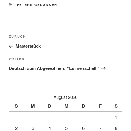
KATEGORIEN
PETERS GEDANKEN
Beitragsnavigation
Vorheriger
ZURÜCK
Beitrag
Masterstück
Nächster
WEITER
Beitrag
Deutsch zum Abgewöhnen: “Es menschelt”
August 2026
S
M
D
M
D
F
S
1
2
3
4
5
6
7
8