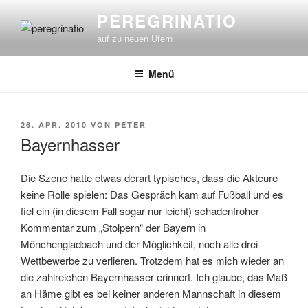
Zum
PEREGRINATIO
Inhalt
auf zu neuen Ufern
springen
Menü
VERÖFFENTLICHT
26. APR. 2010
VON
PETER
AM
Bayernhasser
Die Szene hatte etwas derart typisches, dass die Akteure
keine Rolle spielen: Das Gespräch kam auf Fußball und es
fiel ein (in diesem Fall sogar nur leicht) schadenfroher
Kommentar zum „Stolpern“ der Bayern in
Mönchengladbach und der Möglichkeit, noch alle drei
Wettbewerbe zu verlieren. Trotzdem hat es mich wieder an
die zahlreichen Bayernhasser erinnert. Ich glaube, das Maß
an Häme gibt es bei keiner anderen Mannschaft in diesem