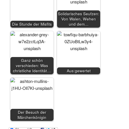
Solidarisches Seufzen:
Von Walen, Wehen
Die Stunde der Misfits
und dem…
Ganz schön
verschieden: Was
christliche Identität…
Aus:gewertet
Der Besuch der
Märchenkönigin