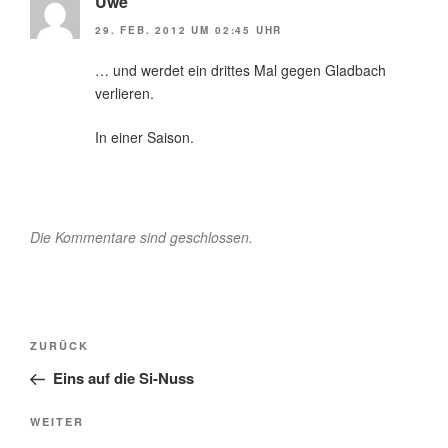
Uwe
29. FEB. 2012 UM 02:45 UHR
… und werdet ein drittes Mal gegen Gladbach
verlieren.
In einer Saison.
Die Kommentare sind geschlossen.
Beitragsnavigation
Vorheriger
ZURÜCK
Beitrag
Eins auf die Si-Nuss
Nächster
WEITER
Beitrag