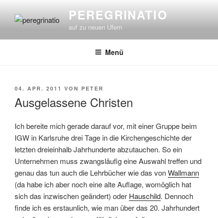
Zum
PEREGRINATIO
Inhalt
auf zu neuen Ufern
springen
Menü
VERÖFFENTLICHT
04. APR. 2011
VON
PETER
AM
Ausgelassene Christen
Ich bereite mich gerade darauf vor, mit einer Gruppe beim
IGW in Karlsruhe drei Tage in die Kirchengeschichte der
letzten dreieinhalb Jahrhunderte abzutauchen. So ein
Unternehmen muss zwangsläufig eine Auswahl treffen und
genau das tun auch die Lehrbücher wie das von
Wallmann
(da habe ich aber noch eine alte Auflage, womöglich hat
sich das inzwischen geändert) oder
Hauschild
. Dennoch
finde ich es erstaunlich, wie man über das 20. Jahrhundert