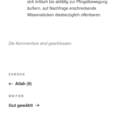
sich kritisch bis abfällig zur Pfingstbewegung
äußern, auf Nachfrage erschreckende
Wissenslücken diesbezüglich offenbaren.
Die Kommentare sind geschlossen.
Beitragsnavigation
Vorheriger
ZURÜCK
Beitrag
Allah (6)
Nächster
WEITER
Beitrag
Gut gewählt