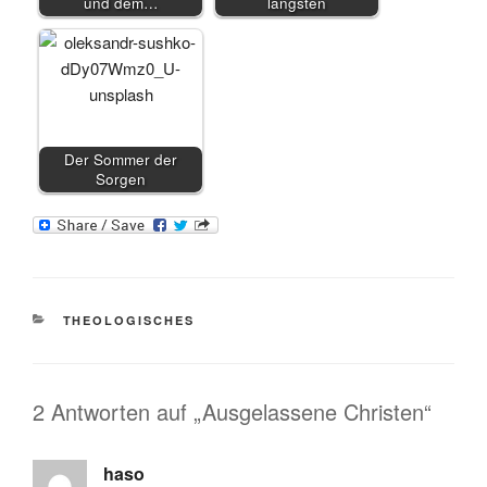
und dem…
längsten
Der Sommer der
Sorgen
KATEGORIEN
THEOLOGISCHES
2 Antworten auf „Ausgelassene Christen“
haso