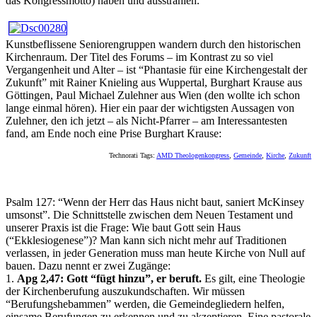
das Kongressmotto) haben und ausstrahlen.
Kunstbeflissene Seniorengruppen wandern durch den historischen
Kirchenraum. Der Titel des Forums – im Kontrast zu so viel
Vergangenheit und Alter – ist “Phantasie für eine Kirchengestalt der
Zukunft” mit Rainer Knieling aus Wuppertal, Burghart Krause aus
Göttingen, Paul Michael Zulehner aus Wien (den wollte ich schon
lange einmal hören). Hier ein paar der wichtigsten Aussagen von
Zulehner, den ich jetzt – als Nicht-Pfarrer – am Interessantesten
fand, am Ende noch eine Prise Burghart Krause:
Technorati Tags:
AMD Theologenkongress
,
Gemeinde
,
Kirche
,
Zukunft
Psalm 127: “Wenn der Herr das Haus nicht baut, saniert McKinsey
umsonst”. Die Schnittstelle zwischen dem Neuen Testament und
unserer Praxis ist die Frage: Wie baut Gott sein Haus
(“Ekklesiogenese”)? Man kann sich nicht mehr auf Traditionen
verlassen, in jeder Generation muss man heute Kirche von Null auf
bauen. Dazu nennt er zwei Zugänge:
1.
Apg 2,47: Gott “fügt hinzu”, er beruft.
Es gilt, eine Theologie
der Kirchenberufung auszukundschaften. Wir müssen
“Berufungshebammen” werden, die Gemeindegliedern helfen,
einsame Berufungen zu erkennen und zu akzeptieren. Eine pastorale