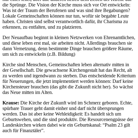
die Sprünge. Die Vision der Kirche muss sich vor Ort entwickeln:
Was ist der Traum der Berufenen und was sind ihre Begabungen?
Lokale Gemeinschaften können nur tun, wofür sie begabte Leute
haben. Christen sind selbst verantwortlich dafür, ihr Charisma zu
erkennen, zu entfalten, und zu platzieren.
Der Neuaufbau beginnt in kleinen Netzwerken von Ehrenamtlichen,
und diese leben erst mal, sie arbeiten nicht. Allerdings brauchen sie
dann Vernetzung, denn bestimmte Dinge brauchen größere Räume,
um sich zu entwickeln (z.B. Bildung)
Kirche sind Menschen, Gemeinschaften leben alternativ mitten in
der Gesellschaft. Die gewachsene Kirchengestalt hat das Recht, alt
zu werden und irgendwann zu sterben. Das entscheidende Kriterium
für Neuerungen, die jetzt implementiert werden können: Darf keine
Kirchensteuer brauchen (das gibt die Zukunft nicht her). So wächst
das Neue mitten im Alten.
Krause:
Die Kirche der Zukunft wird im Schmerz geboren. Echte,
spürbare Trauer geht damit einher und darf nicht übersprungen
werden. Das ist aber keine Wehleidigkeit: Es handelt sich um
Geburtswehen, und die sind produktiv. Die Resourcenengpässe der
Landeskirchen wirken dabei wie ein Geburtskanal: “Psalm 23 gilt
auch für Finanztäler”.