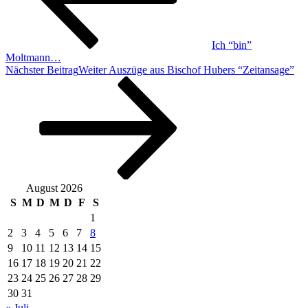
Ich “bin”
Moltmann…
Nächster Beitrag
Weiter
Auszüge aus Bischof Hubers “Zeitansage”
August 2026
S
M
D
M
D
F
S
1
2
3
4
5
6
7
8
9
10
11
12
13
14
15
16
17
18
19
20
21
22
23
24
25
26
27
28
29
30
31
« Juli