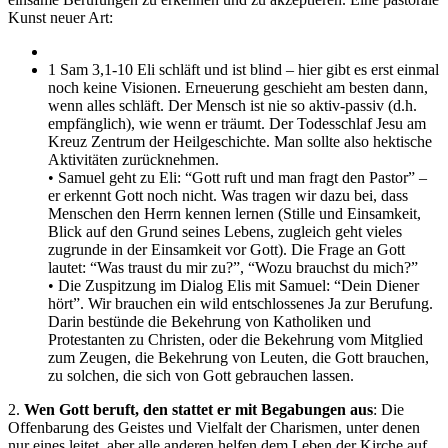
Kunst neuer Art:
1 Sam 3,1-10 Eli schläft und ist blind – hier gibt es erst einmal
noch keine Visionen. Erneuerung geschieht am besten dann,
wenn alles schläft. Der Mensch ist nie so aktiv-passiv (d.h.
empfänglich), wie wenn er träumt. Der Todesschlaf Jesu am
Kreuz Zentrum der Heilgeschichte. Man sollte also hektische
Aktivitäten zurücknehmen.
• Samuel geht zu Eli: “Gott ruft und man fragt den Pastor” –
er erkennt Gott noch nicht. Was tragen wir dazu bei, dass
Menschen den Herrn kennen lernen (Stille und Einsamkeit,
Blick auf den Grund seines Lebens, zugleich geht vieles
zugrunde in der Einsamkeit vor Gott). Die Frage an Gott
lautet: “Was traust du mir zu?”, “Wozu brauchst du mich?”
• Die Zuspitzung im Dialog Elis mit Samuel: “Dein Diener
hört”. Wir brauchen ein wild entschlossenes Ja zur Berufung.
Darin bestünde die Bekehrung von Katholiken und
Protestanten zu Christen, oder die Bekehrung vom Mitglied
zum Zeugen, die Bekehrung von Leuten, die Gott brauchen,
zu solchen, die sich von Gott gebrauchen lassen.
2.
Wen Gott beruft, den stattet er mit Begabungen aus
: Die
Offenbarung des Geistes und Vielfalt der Charismen, unter denen
nur eines leitet, aber alle anderen helfen dem Leben der Kirche auf