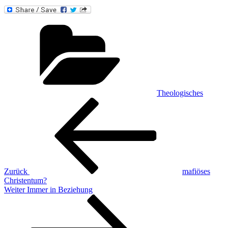
Kategorien
Theologisches
Beitragsnavigation
Vorheriger
Beitrag
Zurück
mafiöses
Christentum?
Nächster
Weiter
Immer in Beziehung
Beitrag