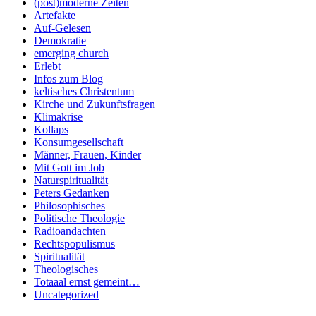
(post)moderne Zeiten
Artefakte
Auf-Gelesen
Demokratie
emerging church
Erlebt
Infos zum Blog
keltisches Christentum
Kirche und Zukunftsfragen
Klimakrise
Kollaps
Konsumgesellschaft
Männer, Frauen, Kinder
Mit Gott im Job
Naturspiritualität
Peters Gedanken
Philosophisches
Politische Theologie
Radioandachten
Rechtspopulismus
Spiritualität
Theologisches
Totaaal ernst gemeint…
Uncategorized