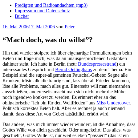
Predigten und Radioandachten (mp3)
Impressum und Datenschutz
Bücher
Veröffentlicht
16. Mai 2006
17. Mai 2006
von
Peter
am
“Mach doch, was du willst”?
Hin und wieder stolpere ich über eigenartige Formulierungen beim
Beten und frage mich, was da an unausgesprochenen Gedanken
dahinter steht. Ich hatte in Berlin (nett:
Bundespressestrand
) ein
interessantes Gespräch mit
Bernd Oettinghaus
zu dem Thema. Ein
Beispiel sind die super-allgemeinen Pauschal-Gebete: Segne alle
Kranken, tröste alle die traurig sind, lass überall Frieden kommen,
löse alle Probleme, mach alles gut. Einerseits will man niemanden
ausschließen, andererseits macht man sich nicht mehr die Mühe,
noch irgendwo konkret zu werden. Es erinnert eher an das
obligatorische “Ich bin für den Weltfrieden” aus
Miss Undercover
.
Politisch korrektes Beten halt. Aber es rechnet ja auch niemand
damit, dass diese Art von Gebet tatsächlich erhört wird.
Das andere, was mich immer wieder wundert, ist die Annahme, dass
Gottes Wille von allein geschieht. Oder umgekehrt: Das alles, was
geschieht, Gottes Wille ist, nur weil es eben “passiert” (das ist ein