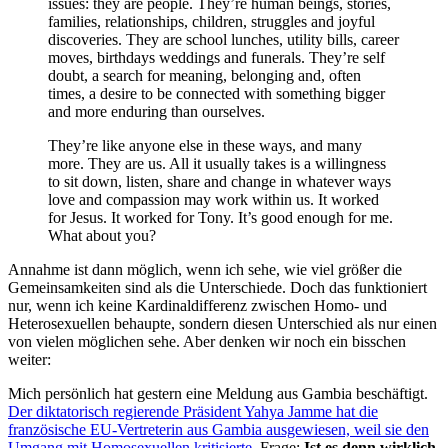
issues: they are people. They’re human beings, stories,
families, relationships, children, struggles and joyful
discoveries. They are school lunches, utility bills, career
moves, birthdays weddings and funerals. They’re self
doubt, a search for meaning, belonging and, often
times, a desire to be connected with something bigger
and more enduring than ourselves.
They’re like anyone else in these ways, and many
more. They are us. All it usually takes is a willingness
to sit down, listen, share and change in whatever ways
love and compassion may work within us. It worked
for Jesus. It worked for Tony. It’s good enough for me.
What about you?
Annahme ist dann möglich, wenn ich sehe, wie viel größer die
Gemeinsamkeiten sind als die Unterschiede. Doch das funktioniert
nur, wenn ich keine Kardinaldifferenz zwischen Homo- und
Heterosexuellen behaupte, sondern diesen Unterschied als nur einen
von vielen möglichen sehe. Aber denken wir noch ein bisschen
weiter:
Mich persönlich hat gestern eine Meldung aus Gambia beschäftigt.
Der diktatorisch regierende Präsident Yahya Jamme hat die
französische EU-Vertreterin aus Gambia ausgewiesen, weil sie den
Umgang mit Homosexuellen kritisierte
. Frage:
Ist es denn wirklich