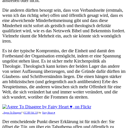
anstreben oder nicht.
Die anderen dürften besorgt sein, dass von Verbandsseite (erstmals,
wenn ich das richtig sehe) offen und öffentlich gesagt wird, dass es
eine abweichende Minderheitsmeinung gibt und dass diese
Minderheit nicht sofort als geistlich und theologisch defizitär
qualifiziert wird, wie es das Netzwerk Bibel und Bekenntnis fordert.
Vielmehr räumt die Mehrheit ein, auch sie könnte sich womöglich
irren.
Es ist der typische Kompromiss, der die Einheit und damit den
Fortbestand der Organisation ermöglicht, indem er eine Spannung
ungelöst stehen lässt. Es ist sicher mehr Kirchenpolitik als
Theologie. Theologisch kann keines der beiden Lager das andere
von seiner Auffassung überzeugen, und die Gründe dafür dürften im
Glaubens- und Schriftverständnis liegen. Die einen hängen stärker
am biblizistischen (und gelegentlich auch antiliberalen) Erbe des
Neupietismus, die anderen wünschen sich mehr Offenheit für eine
Welt, die sich verändert hat und immer weiter verändert, und die
sich wundert, worüber die Frommen da streiten.
„
Agree To Disagree
“ (
CC BY-SA 2.0
) by
Fairy Heart ♥
Der entscheidende Punkt dieser Erklärung ist für mich der: Sie
öffnet die Tür, um über ein Tabuthema offen und öffentlich zu