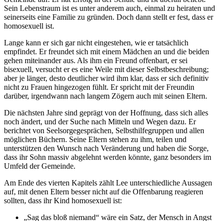
Sein Lebenstraum ist es unter anderem auch, einmal zu heiraten und
seinerseits eine Familie zu gründen. Doch dann stellt er fest, dass er
homosexuell ist.
Lange kann er sich gar nicht eingestehen, wie er tatsächlich
empfindet. Er freundet sich mit einem Mädchen an und die beiden
gehen miteinander aus. Als ihm ein Freund offenbart, er sei
bisexuell, versucht er es eine Weile mit dieser Selbstbeschreibung;
aber je länger, desto deutlicher wird ihm klar, dass er sich definitiv
nicht zu Frauen hingezogen fühlt. Er spricht mit der Freundin
darüber, irgendwann nach langem Zögern auch mit seinen Eltern.
Die nächsten Jahre sind geprägt von der Hoffnung, dass sich alles
noch ändert, und der Suche nach Mitteln und Wegen dazu. Er
berichtet von Seelsorgegesprächen, Selbsthilfegruppen und allen
möglichen Büchern. Seine Eltern stehen zu ihm, teilen und
unterstützen den Wunsch nach Veränderung und haben die Sorge,
dass ihr Sohn massiv abgelehnt werden könnte, ganz besonders im
Umfeld der Gemeinde.
Am Ende des vierten Kapitels zählt Lee unterschiedliche Aussagen
auf, mit denen Eltern besser nicht auf die Offenbarung reagieren
sollten, dass ihr Kind homosexuell ist:
„Sag das bloß niemand“ wäre ein Satz, der Mensch in Angst