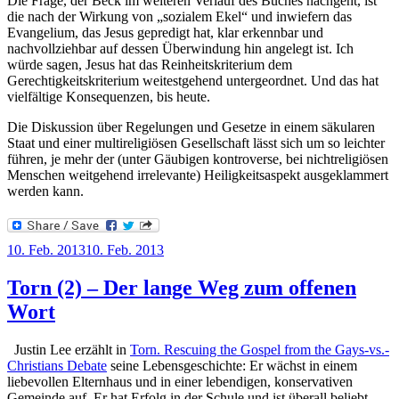
Die Frage, der Beck im weiteren Verlauf des Buches nachgeht, ist
die nach der Wirkung von „sozialem Ekel“ und inwiefern das
Evangelium, das Jesus gepredigt hat, klar erkennbar und
nachvollziehbar auf dessen Überwindung hin angelegt ist. Ich
würde sagen, Jesus hat das Reinheitskriterium dem
Gerechtigkeitskriterium weitestgehend untergeordnet. Und das hat
vielfältige Konsequenzen, bis heute.
Die Diskussion über Regelungen und Gesetze in einem säkularen
Staat und einer multireligiösen Gesellschaft lässt sich um so leichter
führen, je mehr der (unter Gäubigen kontroverse, bei nichtreligiösen
Menschen weitgehend irrelevante) Heiligkeitsaspekt ausgeklammert
werden kann.
Veröffentlicht
10. Feb. 2013
10. Feb. 2013
am
Torn (2) – Der lange Weg zum offenen
Wort
Justin Lee erzählt in
Torn. Rescuing the Gospel from the Gays-vs.-
Christians Debate
seine Lebensgeschichte: Er wächst in einem
liebevollen Elternhaus und in einer lebendigen, konservativen
Gemeinde auf. Er hat Erfolg in der Schule und ist überall beliebt.