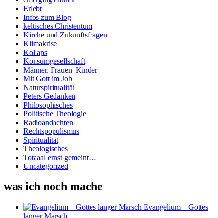
Erlebt
Infos zum Blog
keltisches Christentum
Kirche und Zukunftsfragen
Klimakrise
Kollaps
Konsumgesellschaft
Männer, Frauen, Kinder
Mit Gott im Job
Naturspiritualität
Peters Gedanken
Philosophisches
Politische Theologie
Radioandachten
Rechtspopulismus
Spiritualität
Theologisches
Totaaal ernst gemeint…
Uncategorized
was ich noch mache
Evangelium – Gottes
langer Marsch