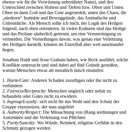
ebenso wie für die Verwüstung unberührter Natur), und den
Unterschied zwischen Hohem und Tiefem bzw. Oben und Unten.
Oben ist dann Gott und das Gute angesiedelt, unten das Chaos, die
„niederen“ Instinkte und Beweggründe, das Animalische und
Unheimliche. Als Mensch sollte ich mich, der Logik des Heilgen
folgend, nach oben orientieren. In vielen Kulturen sind das Heilige
und das Profane säuberlich getrennt, um eine Verunreinigung zu
vermeiden. Die Vorstellungen davon, was genau eine Verletzung
des Heiligen darstellt, können im Einzelfall aber weit auseinander
liegen.
Jonathan Haidt und Jesse Graham haben, wie Beck ausführt, solche
Konflikte untersucht und sind dabei auf fünf Gründe gestoßen,
warum Menschen etwas als moralisch falsch einstufen:
1.
Harm/Care:
Anderen Schaden zuzufügen oder ihn nicht zu
verhindern
2.
Fairness/Reciprocity
: Menschen ungleich oder unfair zu
behandeln oder Gutes nicht zu erwidern
3.
Ingroup/Loyalty:
sich nicht für das Wohl und den Schutz der
Gruppe einzusetzen, der man angehört
4.
Authority/Respect:
Die Missachtung von (Rang-)ordnungen und
Autoritäten und die Verletzung von Pflichten
5.
Purity/Sanctity
:
Wo Würde, Reinheit, religiöse Gefühle in den
Schmutz gezogen werden