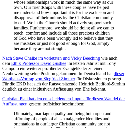
whose relationships work in much the same way as our
own. Our friendships with these couples have helped
me understand how important it is for the exclusion and
disapproval of their unions by the Christian community
to end. We in the Church should actively support such
families. Furthermore, we should be doing all we can to
reach, comfort and include all those precious children
of God who have been wrongly led to believe that they
are mistakes or just not good enough for God, simply
because they are not straight.
Nach Steve Chalke im vorletzten und Vicky Beeching
wie auch
dem
Ethik-Professor David Gushee
im letzten Jahr ist mit Tony
Campolo ein weiterer profilierter Evangelikaler zu einer
Neubewertung seine Position gekommen. In Deutschland hat
dieser
Worthaus-Vortrag von Siegfried Zimmer
für Diskussionen gesorgt.
Für die EKD hat sich der Ratsvorsitzende Heinrich Bedford-Strohm
deutlich zu einer inklusiven Auffassung von Ehe bekannt.
Christian Piatt hat den entscheidenden Impuls für diesen Wandel der
Auffassungen
gestern treffsicher beschrieben:
Ultimately, marriage equality and being both open and
affirming of people of all sexual/gender identities and
orientations in our larger Christian community are not