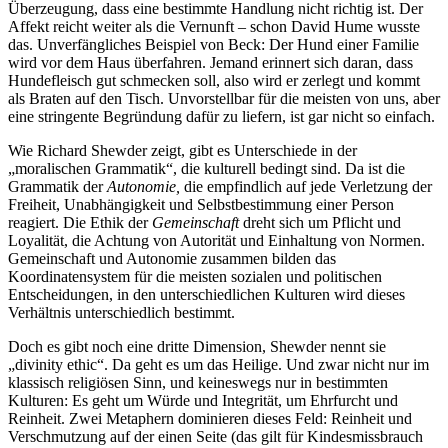
Überzeugung, dass eine bestimmte Handlung nicht richtig ist. Der
Affekt reicht weiter als die Vernunft – schon David Hume wusste
das. Unverfängliches Beispiel von Beck: Der Hund einer Familie
wird vor dem Haus überfahren. Jemand erinnert sich daran, dass
Hundefleisch gut schmecken soll, also wird er zerlegt und kommt
als Braten auf den Tisch. Unvorstellbar für die meisten von uns, aber
eine stringente Begründung dafür zu liefern, ist gar nicht so einfach.
Wie Richard Shewder zeigt, gibt es Unterschiede in der
„moralischen Grammatik“, die kulturell bedingt sind. Da ist die
Grammatik der
Autonomie,
die empfindlich auf jede Verletzung der
Freiheit, Unabhängigkeit und Selbstbestimmung einer Person
reagiert. Die Ethik der
Gemeinschaft
dreht sich um Pflicht und
Loyalität, die Achtung von Autorität und Einhaltung von Normen.
Gemeinschaft und Autonomie zusammen bilden das
Koordinatensystem für die meisten sozialen und politischen
Entscheidungen, in den unterschiedlichen Kulturen wird dieses
Verhältnis unterschiedlich bestimmt.
Doch es gibt noch eine dritte Dimension, Shewder nennt sie
„divinity ethic“. Da geht es um das Heilige. Und zwar nicht nur im
klassisch religiösen Sinn, und keineswegs nur in bestimmten
Kulturen: Es geht um Würde und Integrität, um Ehrfurcht und
Reinheit. Zwei Metaphern dominieren dieses Feld: Reinheit und
Verschmutzung auf der einen Seite (das gilt für Kindesmissbrauch