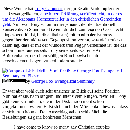
Diese Woche hat
Tony Campolo
, der große alte Vorkämpfer der
Linksevangelikalen,
eine kurze Erklärung veröffentlicht, in der es
um die Akzeptanz Homosexueller in den christlichen Gemeinden
geht
. Nun war Tony schon immer jemand, der den traditionell
konservativen Standpunkt (wenn du dich zum eigenen Geschlecht
hingezogen fühlst, bleib enthaltsam) mit maximaler Fairness
gegenüber der inklusiven Gegenposition vertrat, was nicht zuletzt
daran lag, dass er mit der wunderbaren Peggy verheiratet ist, die das
schon immer anders sah. Tony seinerseits war eine Art
Brückenbauer, der einen völligen Bruch zwischen den
verschiedenen Lagern zu verhindern suchte.
by
George Fox Evangelical Seminary
Er war aber wohl auch sehr unsicher im Blick auf seine Position.
Nun hat er sie, nach langem und intensivem Ringen, revidiert. Tony
gibt keine Gründe an, die in der Diskussion nicht schon
vorgekommen wären. Er ist sich auch der Möglichkeit bewusst, dass
er sich irren könnte. Den Ausschlag gaben schließlich die
Beziehungen zu ganz konkreten Menschen:
I have come to know so many gay Christian couples