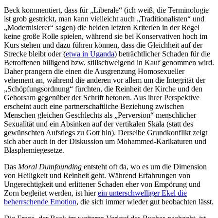
Beck kommentiert, dass für „Liberale“ (ich weiß, die Terminologie
ist grob gestrickt, man kann vielleicht auch „Traditionalisten“ und
„Modernisierer“ sagen) die beiden letzten Kriterien in der Regel
keine große Rolle spielen, während sie bei Konservativen hoch im
Kurs stehen und dazu führen können, dass die Gleichheit auf der
Strecke bleibt oder (
etwa in Uganda
) beträchtlicher Schaden für die
Betroffenen billigend bzw. stillschweigend in Kauf genommen wird.
Daher prangern die einen die Ausgrenzung Homosexueller
vehement an, während die anderen vor allem um die Integrität der
„Schöpfungsordnung“ fürchten, die Reinheit der Kirche und den
Gehorsam gegenüber der Schrift betonen. Aus ihrer Perspektive
erscheint auch eine partnerschaftliche Beziehung zwischen
Menschen gleichen Geschlechts als „Perversion“ menschlicher
Sexualität und ein Absinken auf der vertikalen Skala (statt des
gewünschten Aufstiegs zu Gott hin). Derselbe Grundkonflikt zeigt
sich aber auch in der Diskussion um Mohammed-Karikaturen und
Blasphemiegesetze.
Das
Moral Dumfounding
entsteht oft da, wo es um die Dimension
von Heiligkeit und Reinheit geht. Während Erfahrungen von
Ungerechtigkeit und erlittener Schaden eher von Empörung und
Zorn begleitet werden, ist hier
ein unterschwelliger Ekel die
beherrschende Emotion
, die sich immer wieder gut beobachten lässt.