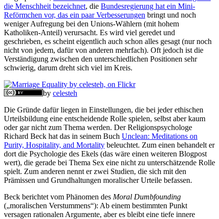
die Menschheit bezeichnet
, die
Bundesregierung hat ein Mini-
Reförmchen vor, das ein paar Verbesserungen
bringt und noch
weniger Aufregung bei den Unions-Wählern (mit hohem
Katholiken-Anteil) verursacht. Es wird viel geredet und
geschrieben, es scheint eigentlich auch schon alles gesagt (nur noch
nicht von jedem, dafür von anderen mehrfach). Oft jedoch ist die
Verständigung zwischen den unterschiedlichen Positionen sehr
schwierig, darum dreht sich viel im Kreis.
by
celesteh
Die Gründe dafür liegen in Einstellungen, die bei jeder ethischen
Urteilsbildung eine entscheidende Rolle spielen, selbst aber kaum
oder gar nicht zum Thema werden. Der Religionspsychologe
Richard Beck hat das in seinem Buch
Unclean: Meditations on
Purity, Hospitality, and Mortality
beleuchtet. Zum einen behandelt er
dort die Psychologie des Ekels (das wäre einen weiteren Blogpost
wert), die gerade bei Thema Sex eine nicht zu unterschätzende Rolle
spielt. Zum anderen nennt er zwei Studien, die sich mit den
Prämissen und Grundhaltungen moralischer Urteile befassen.
Beck berichtet vom Phänomen des
Moral Dumbfounding
(„moralischen Verstummens“): Ab einem bestimmten Punkt
versagen rationalen Argumente, aber es bleibt eine tiefe innere