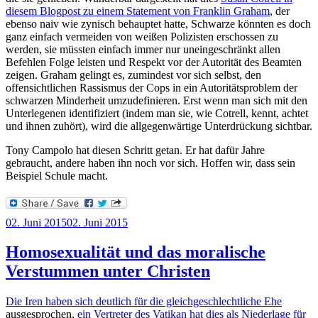
diesem Blogpost zu einem Statement von Franklin Graham
, der
ebenso naiv wie zynisch behauptet hatte, Schwarze könnten es doch
ganz einfach vermeiden von weißen Polizisten erschossen zu
werden, sie müssten einfach immer nur uneingeschränkt allen
Befehlen Folge leisten und Respekt vor der Autorität des Beamten
zeigen. Graham gelingt es, zumindest vor sich selbst, den
offensichtlichen Rassismus der Cops in ein Autoritätsproblem der
schwarzen Minderheit umzudefinieren. Erst wenn man sich mit den
Unterlegenen identifiziert (indem man sie, wie Cotrell, kennt, achtet
und ihnen zuhört), wird die allgegenwärtige Unterdrückung sichtbar.
Tony Campolo hat diesen Schritt getan. Er hat dafür Jahre
gebraucht, andere haben ihn noch vor sich. Hoffen wir, dass sein
Beispiel Schule macht.
Veröffentlicht
02. Juni 2015
02. Juni 2015
am
Homosexualität und das moralische
Verstummen unter Christen
Die Iren haben sich deutlich für die gleichgeschlechtliche Ehe
ausgesprochen,
ein Vertreter des Vatikan hat dies als Niederlage für