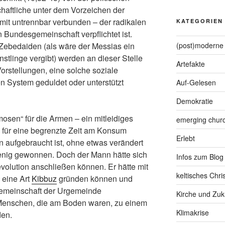
chaftliche unter dem Vorzeichen der
amit untrennbar verbunden – der radikalen
KATEGORIEN
en Bundesgemeinschaft verpflichtet ist.
Zebedaiden (als wäre der Messias ein
(post)moderne 
nstlinge vergibt) werden an dieser Stelle
Artefakte
rstellungen, eine solche soziale
n System geduldet oder unterstützt
Auf-Gelesen
Demokratie
mosen“ für die Armen – ein mitleidiges
emerging chur
n für eine begrenzte Zeit am Konsum
Erlebt
 aufgebraucht ist, ohne etwas verändert
wenig gewonnen. Doch der Mann hätte sich
Infos zum Blog
volution anschließen können. Er hätte mit
keltisches Chr
 eine Art
Kibbuz
gründen können und
gemeinschaft der Urgemeinde
Kirche und Zuk
Menschen, die am Boden waren, zu einem
Klimakrise
den.