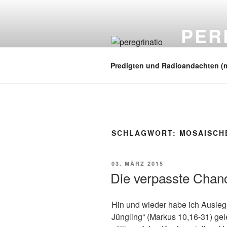
Zum
Inhalt
PER
springen
auf zu neuen
Predigten und Radioandachten (
SCHLAGWORT:
MOSAISCH
VERÖFFENTLICHT
03. MÄRZ 2015
AM
Die verpasste Chan
Hin und wieder habe ich Ausle
Jüngling“ (Markus 10,16-31) gel