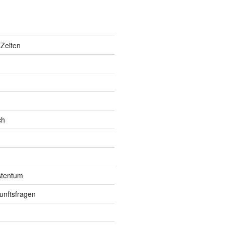
Zeiten
ch
istentum
unftsfragen