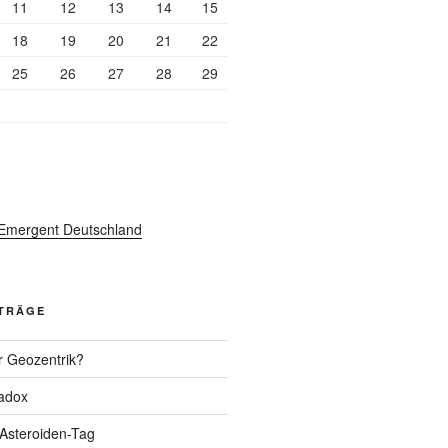
11
12
13
14
15
18
19
20
21
22
25
26
27
28
29
ITRÄGE
r Geozentrik?
adox
 Asteroiden-Tag