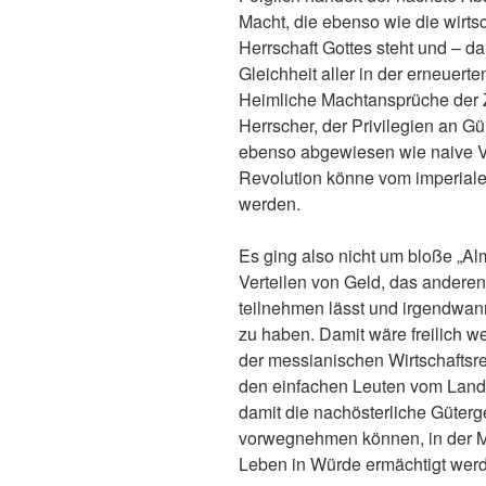
Macht, die ebenso wie die wirts
Herrschaft Gottes steht und – d
Gleichheit aller in der erneuert
Heimliche Machtansprüche der 
Herrscher, der Privilegien an Gü
ebenso abgewiesen wie naive Vo
Revolution könne vom imperiale
werden.
Es ging also nicht um bloße „Al
Verteilen von Geld, das andere
teilnehmen lässt und irgendwann
zu haben. Damit wäre freilich 
der messianischen Wirtschaftsre
den einfachen Leuten vom Land
damit die nachösterliche Güter
vorwegnehmen können, in der 
Leben in Würde ermächtigt wer