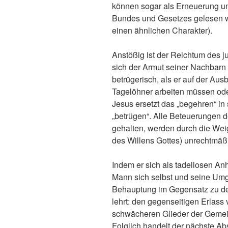
können sogar als Erneuerung u
Bundes und Gesetzes gelesen w
einen ähnlichen Charakter).
Anstößig ist der Reichtum des 
sich der Armut seiner Nachbarn 
betrügerisch, als er auf der Aus
Tagelöhner arbeiten müssen ode
Jesus ersetzt das „begehren“ in
„betrügen“. Alle Beteuerungen 
gehalten, werden durch die Wei
des Willens Gottes) unrechtmä
Indem er sich als tadellosen Anh
Mann sich selbst und seine Umg
Behauptung im Gegensatz zu de
lehrt: den gegenseitigen Erlass 
schwächeren Glieder der Gemein
Folglich handelt der nächste Abs