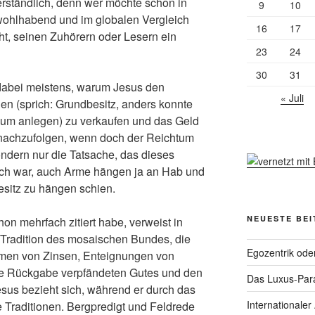
Verständlich, denn wer möchte schon in
9
10
s wohlhabend und im globalen Vergleich
16
17
eht, seinen Zuhörern oder Lesern ein
23
24
30
31
 dabei meistens, warum Jesus den
« Juli
en (sprich: Grundbesitz, anders konnte
um anlegen) zu verkaufen und das Geld
nachzufolgen, wenn doch der Reichtum
sondern nur die Tatsache, das dieses
eich war, auch Arme hängen ja an Hab und
esitz zu hängen schien.
NEUESTE BE
hon mehrfach zitiert habe, verweist in
radition des mosaischen Bundes, die
Egozentrik ode
hmen von Zinsen, Enteignungen von
ie Rückgabe verpfändeten Gutes und den
Das Luxus-Par
sus bezieht sich, während er durch das
Internationaler
se Traditionen. Bergpredigt und Feldrede