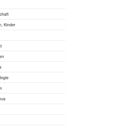
chaft
, Kinder
t
en
s
logie
n
mus