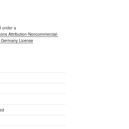
d under a
ns Attribution-Noncommercial-
0 Germany License
ed