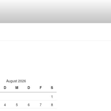
August 2026
D
M
D
F
S
1
4
5
6
7
8