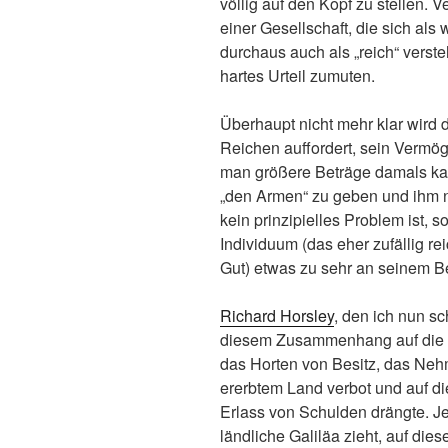
völlig auf den Kopf zu stellen. 
einer Gesellschaft, die sich al
durchaus auch als „reich“ verst
hartes Urteil zumuten.
Überhaupt nicht mehr klar wird
Reichen auffordert, sein Vermög
man größere Beträge damals ka
„den Armen“ zu geben und ihm 
kein prinzipielles Problem ist, 
Individuum (das eher zufällig r
Gut) etwas zu sehr an seinem B
Richard Horsley
, den ich nun sc
diesem Zusammenhang auf die T
das Horten von Besitz, das Ne
ererbtem Land verbot und auf d
Erlass von Schulden drängte. Je
ländliche Galiläa zieht, auf die