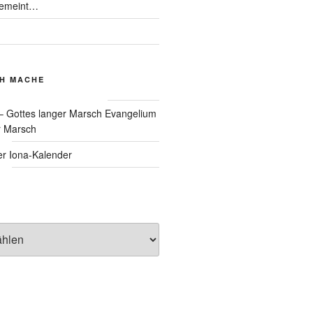
gemeint…
CH MACHE
Evangelium
r Marsch
Iona-Kalender