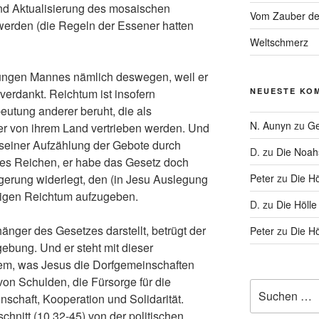
nd Aktualisierung des mosaischen
Vom Zauber de
erden (die Regeln der Essener hatten
Weltschmerz
jungen Mannes nämlich deswegen, weil er
NEUESTE KO
verdankt. Reichtum ist insofern
beutung anderer beruht, die als
N. Aunyn
zu
Ge
r von ihrem Land vertrieben werden. Und
 seiner Aufzählung der Gebote durch
D.
zu
Die Noa
des Reichen, er habe das Gesetz doch
Peter
zu
Die Hö
gerung widerlegt, den (in Jesu Auslegung
ßigen Reichtum aufzugeben.
D.
zu
Die Hölle
änger des Gesetzes darstellt, betrügt der
Peter
zu
Die Hö
ebung. Und er steht mit dieser
m, was Jesus die Dorfgemeinschaften
von Schulden, die Fürsorge für die
Suche
schaft, Kooperation und Solidarität.
nach:
chnitt (10,32-45) von der politischen