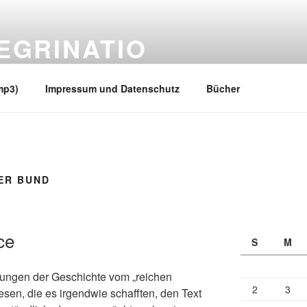
EGRINATIO
 Ufern
mp3)
Impressum und Datenschutz
Bücher
ER BUND
ce
S
M
gungen der Geschichte vom „reichen
2
3
esen, die es irgendwie schafften, den Text